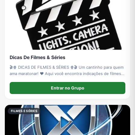
Dicas De Filmes & Séries
🎬🍿 DICAS DE FILMES & SÉRIES 🍿🎬 Um cantinho para quem
ama maratonar! ❤️ Aqui você encontra indicações de filmes,
séries e doramas para todos os gostos: romance, comédia,
ação, suspense, drama e muito mais.
Entrar no Grupo
FILMES E SÉRIES