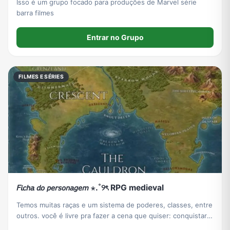
Isso é um grupo focado para produções de Marvel série
barra filmes
Entrar no Grupo
FILMES E SÉRIES
𝘍𝘪𝘤𝘩𝘢 𝘥𝘰 𝘱𝘦𝘳𝘴𝘰𝘯𝘢𝘨𝘦𝘮 ⋆.˚୨ৎ RPG medieval
Temos muitas raças e um sistema de poderes, classes, entre
outros. você é livre pra fazer a cena que quiser: conquistar
reinos, lutar, etc.