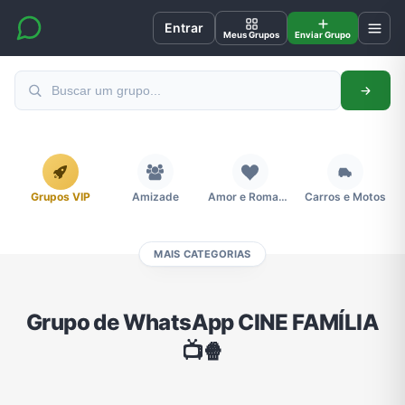
Entrar
Meus Grupos
Enviar Grupo
Grupos VIP
Amizade
Amor e Romance
Carros e Motos
MAIS CATEGORIAS
Cidades
Compra e Venda
Concursos
Desenhos e Animes
Grupo de WhatsApp CINE FAMÍLIA
📺🍿
Divulgação
Educação
Emagrecimento e Perda de Peso
Esportes