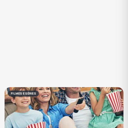
Eventos
Fãs
Figurinhas e Stickers
Filmes e Séries
Frases e Mensagens
Futebol
Games e Jogos
Ganhar Dinheiro
Imobiliária
Investimentos e Finanças
Links
Memes, Engraçados e Zoeira
Moda e Beleza
Música
Namoro
Negócios & Empreendedorismo
FILMES E SÉRIES
Notícias
Outros
Política
Profissões
Receitas
Redes Sociais
Religião
Shitpost