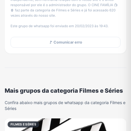
responsável por ele é o administrador do grupo. O CINE FAMÍLIA 📺
🍿 faz parte da categoria de Filmes e Séries e já foi acessado 620
vezes através do nosso site.
Este grupo de whatsapp foi enviado em 20/02/2023 às 19:43.
🚩 Comunicar erro
Mais grupos da categoria Filmes e Séries
Confira abaixo mais grupos de whatsapp da categoria Filmes e
Séries
FILMES E SÉRIES