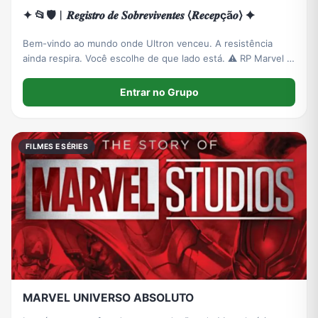
✦ 📂🛡️︱𝑹𝒆𝒈𝒊𝒔𝒕𝒓𝒐 𝒅𝒆 𝑺𝒐𝒃𝒓𝒆𝒗𝒊𝒗𝒆𝒏𝒕𝒆𝒔 ⟨𝑹𝒆𝒄𝒆𝒑çã𝒐⟩ ✦
Bem-vindo ao mundo onde Ultron venceu. A resistência
ainda respira. Você escolhe de que lado está. ⚠️ RP Marvel |
House Ultron.
Entrar no Grupo
FILMES E SÉRIES
MARVEL UNIVERSO ABSOLUTO