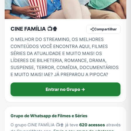
Tecnologia
TV
Vagas de Empregos
Viagem e Turismo
CINE FAMÍLIA 📺🍿
Compartilhar
O MELHOR DO STREAMING, OS MELHORES
CONTEÚDOS VOCÊ ENCONTRA AQUI, FILMES
Vídeos
SÉRIES DA ATUALIDADE E MUITO MAIS! OS
LÍDERES DE BILHETERIA, ROMANCE, DRAMA,
SUSPENSE, TERROR, COMÉDIA, DOCUMENTÁRIOS
E MUITO MAIS! IAE? JÁ PREPAROU A PIPOCA?
Entrar no Grupo →
Grupo de Whatsapp de Filmes e Séries
O grupo CINE FAMÍLIA 📺🍿 já teve
620 acessos
através