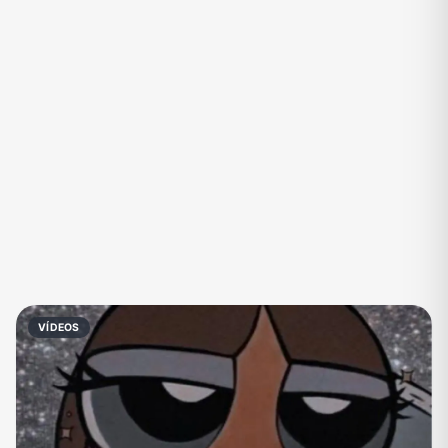
Eventos
Fãs
Figurinhas e Stickers
Filmes e Séries
Frases e Mensagens
Futebol
Games e Jogos
Ganhar Dinheiro
Imobiliária
Investimentos e Finanças
Links
Memes, Engraçados e Zoeira
Moda e Beleza
Música
Namoro
Negócios & Empreendedorismo
VÍDEOS
Notícias
Outros
Política
Profissões
Receitas
Redes Sociais
Religião
Shitpost