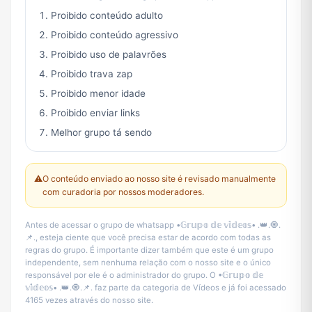
Proibido conteúdo adulto
Proibido conteúdo agressivo
Proibido uso de palavrões
Proibido trava zap
Proibido menor idade
Proibido enviar links
Melhor grupo tá sendo
⚠️
O conteúdo enviado ao nosso site é revisado manualmente
com curadoria por nossos moderadores.
Antes de acessar o grupo de whatsapp •𝔾𝕣𝕦𝕡𝕠 𝕕𝕖 𝕧𝕚́𝕕𝕖𝕠𝕤• .👑.🧿.
📌., esteja ciente que você precisa estar de acordo com todas as
regras do grupo. É importante dizer também que este é um grupo
independente, sem nenhuma relação com o nosso site e o único
responsável por ele é o administrador do grupo. O •𝔾𝕣𝕦𝕡𝕠 𝕕𝕖
𝕧𝕚́𝕕𝕖𝕠𝕤• .👑.🧿.📌. faz parte da categoria de Vídeos e já foi acessado
4165 vezes através do nosso site.