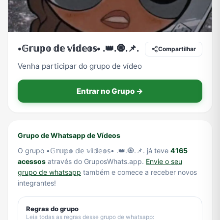
Tecnologia
TV
Vagas de Empregos
Viagem e Turismo
•𝔾𝕣𝕦𝕡𝕠 𝕕𝕖 𝕧𝕚́𝕕𝕖𝕠𝕤• .👑.🧿.📌.
Compartilhar
Venha participar do grupo de vídeo
Vídeos
Entrar no Grupo →
Grupo de Whatsapp de Vídeos
O grupo •𝔾𝕣𝕦𝕡𝕠 𝕕𝕖 𝕧𝕚́𝕕𝕖𝕠𝕤• .👑.🧿.📌. já teve
4165
acessos
através do GruposWhats.app.
Envie o seu
grupo de whatsapp
também e comece a receber novos
integrantes!
Regras do grupo
Leia todas as regras desse grupo de whatsapp: