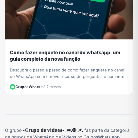
Como fazer enquete no canal do whatsapp: um
guia completo da nova função
Descubra o passo a passo de como fazer enquete no canal
do WhatsApp com o novo recurso de perguntas e aumente a
interação com seus seguidores hoje mesmo.
GruposWhats
·
há 7 meses
O grupo
•𝔾𝕣𝕦𝕡𝕠 𝕕𝕖 𝕧𝕚́𝕕𝕖𝕠𝕤• .👑.🧿.📌.
faz parte da categoria
de grupos de WhatsApp de Vídeos no GruposWhats.app.