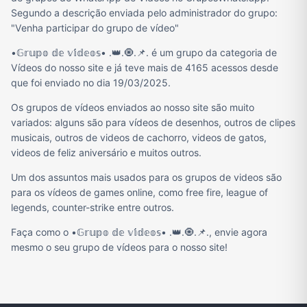
Segundo a descrição enviada pelo administrador do grupo:
"Venha participar do grupo de vídeo"
•𝔾𝕣𝕦𝕡𝕠 𝕕𝕖 𝕧𝕚́𝕕𝕖𝕠𝕤• .👑.🧿.📌. é um grupo da categoria de
Vídeos do nosso site e já teve mais de 4165 acessos desde
que foi enviado no dia 19/03/2025.
Os grupos de vídeos enviados ao nosso site são muito
variados: alguns são para vídeos de desenhos, outros de clipes
musicais, outros de videos de cachorro, videos de gatos,
videos de feliz aniversário e muitos outros.
Um dos assuntos mais usados para os grupos de videos são
para os vídeos de games online, como free fire, league of
legends, counter-strike entre outros.
Faça como o •𝔾𝕣𝕦𝕡𝕠 𝕕𝕖 𝕧𝕚́𝕕𝕖𝕠𝕤• .👑.🧿.📌., envie agora
mesmo o seu grupo de vídeos para o nosso site!