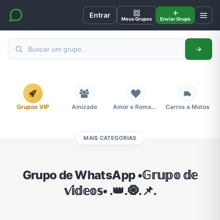
Entrar
Meus Grupos
Enviar Grupo
Grupos VIP
Amizade
Amor e Romance
Carros e Motos
MAIS CATEGORIAS
Cidades
Compra e Venda
Concursos
Desenhos e Animes
Grupo de WhatsApp •𝔾𝕣𝕦𝕡𝕠 𝕕𝕖
𝕧𝕚́𝕕𝕖𝕠𝕤• .👑.🧿.📌.
Divulgação
Educação
Emagrecimento e Perda de Peso
Esportes