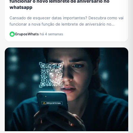
funcionar o novo lembrete de aniversário no
whatsapp
Cansado de esquecer datas importantes? Descubra como vai
funcionar a nova função de lembrete de aniversário no
WhatsApp e nunca mais perca uma comemoração.
GruposWhats
·
há 4 semanas