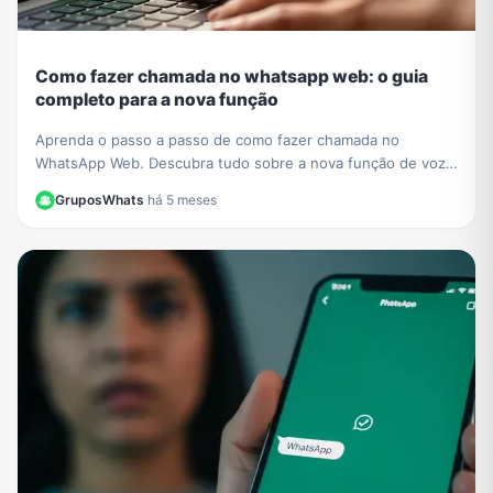
Como fazer chamada no whatsapp web: o guia
completo para a nova função
Aprenda o passo a passo de como fazer chamada no
WhatsApp Web. Descubra tudo sobre a nova função de voz
e vídeo que chegou ao navegador sem instalar nada.
GruposWhats
·
há 5 meses