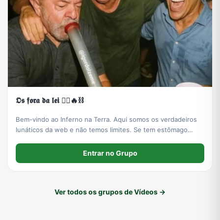
𝕺𝖘 𝖋𝖔𝖗𝖆 𝖉𝖆 𝖑𝖊𝖎 🏴‍☠️🔥⛓️
Bem-vindo ao Inferno na Terra. Aqui somos os verdadeiros
lunáticos da web e não temos limites. Se tem estômago
fraco, cai fora agora. Se ficar, que Deus te abençoe. 1° Regra
e única: Não leve nada pro coração.
Entrar no Grupo
Ver todos os grupos de Vídeos →