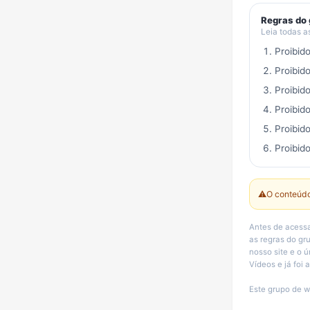
Regras do
Leia todas a
Proibid
Proibid
Proibid
Proibid
Proibid
Proibido
⚠️
O conteúdo
Antes de acessa
as regras do g
nosso site e o ú
Vídeos e já foi
Este grupo de w