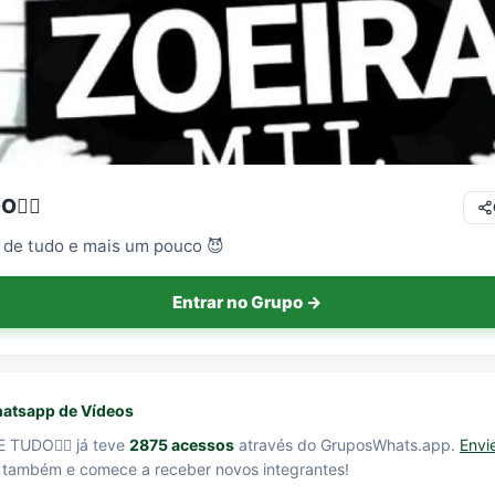
️‍🌈
la de tudo e mais um pouco 😈
Entrar no Grupo →
atsapp de Vídeos
TUDO🏳️‍🌈 já teve
2875 acessos
através do GruposWhats.app.
Envi
também e comece a receber novos integrantes!