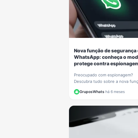
Nova função de segurança
WhatsApp: conheça o mod
protege contra espionage
Preocupado com espionagem?
Descubra tudo sobre a nova fun
segurança do WhatsApp, como at
GruposWhats
·
há 6 meses
e proteger suas conversas de m
e ataques.