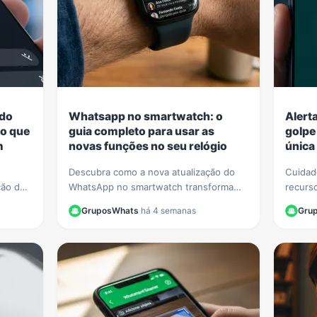
 do
Whatsapp no smartwatch: o
Alert
o que
guia completo para usar as
golpe
m
novas funções no seu relógio
única
Descubra como a nova atualização do
Cuidad
ção de
WhatsApp no smartwatch transforma
recurso
ivá-la
seu relógio! Nosso guia completo
foto d
GruposWhats
·
há 4 semanas
Gru
alwares
mostra como iniciar conversas e
Saiba 
gerenciar chats.