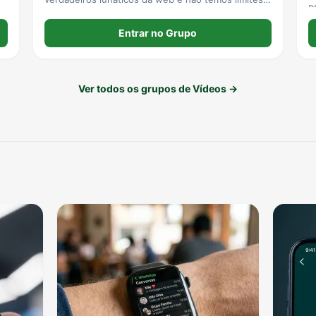
R
Se tem estômago fraco, cai fora agora. Se ficar,
que Deus te abençoe. 1° Regra e única: Não leve
Entrar no Grupo
nada pro coração.
Ver todos os grupos de Vídeos →