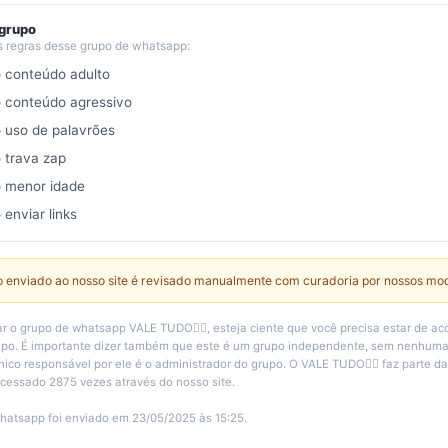
 grupo
s regras desse grupo de whatsapp:
o conteúdo adulto
o conteúdo agressivo
o uso de palavrões
o trava zap
o menor idade
 enviar links
 enviado ao nosso site é revisado manualmente com curadoria por nossos mo
r o grupo de whatsapp VALE TUDO🏳️‍🌈, esteja ciente que você precisa estar de a
rupo. É importante dizer também que este é um grupo independente, sem nenhuma
nico responsável por ele é o administrador do grupo. O VALE TUDO🏳️‍🌈 faz parte d
 acessado 2875 vezes através do nosso site.
hatsapp foi enviado em 23/05/2025 às 15:25.