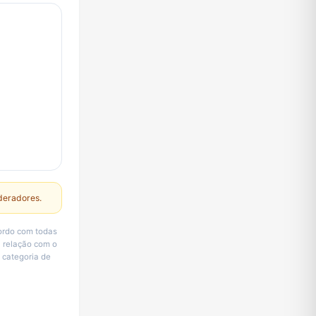
deradores.
cordo com todas
 relação com o
a categoria de