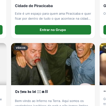
Cidade de Piracicaba
G
Este é um espaço para quem ama Piracicaba e quer
O
ficar por dentro de tudo o que acontece na cidade.
Aqui você pode compartilhar: - Notícias e
novidades de Piracicaba; - Fotos e vídeos de
Entrar no Grupo
acontecimentos; - Eventos
VÍDEOS
~
𝕺𝖘 𝖋𝖔𝖗𝖆 𝖉𝖆 𝖑𝖊𝖎 🏴‍☠️🔥⛓️
G
de
Bem-vindo ao Inferno na Terra. Aqui somos os
t
verdadeiros lunáticos da web e não temos limites.