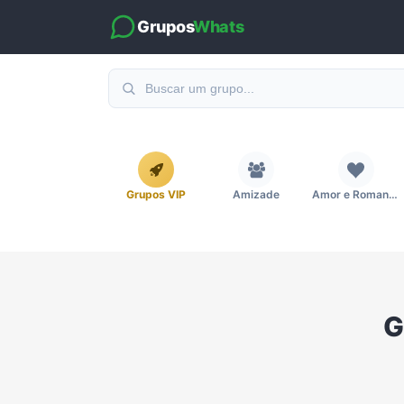
Grupos
Whats
Grupos VIP
Amizade
Amor e Romance
Emagrecimento e Perda de Peso
Esportes
Eventos
G
Imobiliária
Investimentos e Finanças
Links