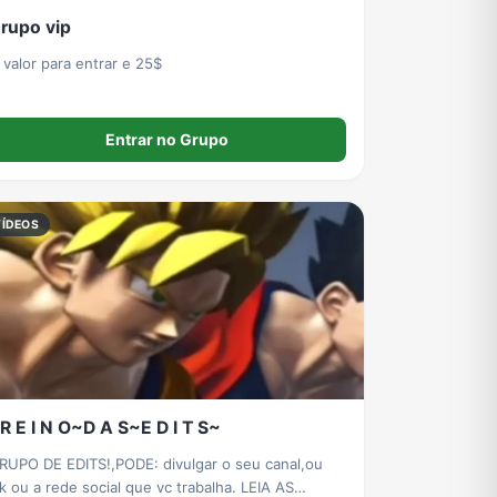
rupo vip
 valor para entrar e 25$
Entrar no Grupo
VÍDEOS
R E I N O~D A S~E D I T S~
RUPO DE EDITS!,PODE: divulgar o seu canal,ou
tk ou a rede social que vc trabalha. LEIA AS