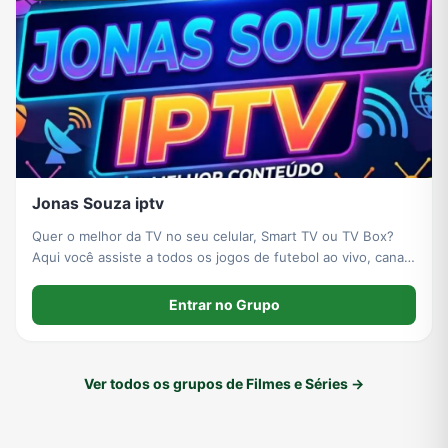
Jonas Souza iptv
Quer o melhor da TV no seu celular, Smart TV ou TV Box?
Aqui você assiste a todos os jogos de futebol ao vivo, canais
fechados e o melhor do cinema, como lançamentos de filmes
e séries atualizadas! Venha conferir a qualidade e peça já
Entrar no Grupo
seu teste grátis no z
Ver todos os grupos de Filmes e Séries →