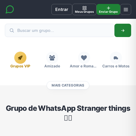
Entrar
Meus Grupos
Enviar Grupo
Grupos VIP
Amizade
Amor e Romance
Carros e Motos
MAIS CATEGORIAS
Cidades
Compra e Venda
Concursos
Desenhos e Animes
Grupo de WhatsApp Stranger things
🚴‍♂️
Divulgação
Educação
Emagrecimento e Perda de Peso
Esportes