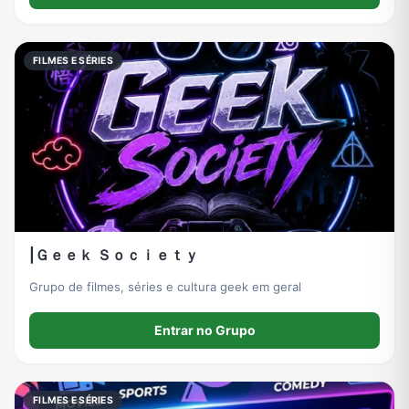
FILMES E SÉRIES
|Ｇｅｅｋ Ｓｏｃｉｅｔｙ
Grupo de filmes, séries e cultura geek em geral
Entrar no Grupo
FILMES E SÉRIES