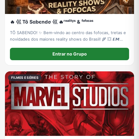
🔥 巛 Tô Sαbєndσ 巛 🔥ʳᵉᵃˡⁱᵗʸˢ & ᶠᵒᶠᵒᶜᵃˢ
TÔ SABENDO! ✨ ​Bem-vindo ao centro das fofocas, tretas e
novidades dos maiores reality shows do Brasil! ​🌾 💥 𝙀𝙈
𝙁𝙊𝘾𝙊: 𝘼 𝙁𝘼𝙕𝙀𝙉𝘿𝘼 (Estreia dia 18/09!) 💥 🌾 (Acompanhe
tudo sobre o reality mais esperado da Record!)
Entrar no Grupo
FILMES E SÉRIES