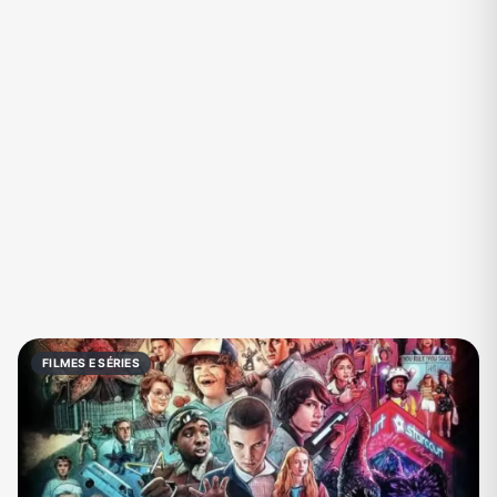
Eventos
Fãs
Figurinhas e Stickers
Filmes e Séries
Frases e Mensagens
Futebol
Games e Jogos
Ganhar Dinheiro
Imobiliária
Investimentos e Finanças
Links
Memes, Engraçados e Zoeira
Moda e Beleza
Música
Namoro
Negócios & Empreendedorismo
FILMES E SÉRIES
Notícias
Outros
Política
Profissões
Receitas
Redes Sociais
Religião
Shitpost