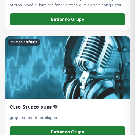
outros. você é livre pra fazer a cena que quiser: conquistar
reinos, lutar, etc.
Entrar no Grupo
FILMES E SÉRIES
Cʟᴇ́ᴏ Sᴛᴜᴅɪᴏ ᴅᴜʙs 💚
grupo somente dublagem
Entrar no Grupo