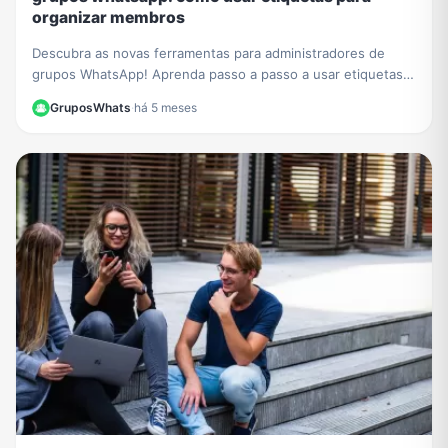
organizar membros
Descubra as novas ferramentas para administradores de
grupos WhatsApp! Aprenda passo a passo a usar etiquetas
para organizar membros e otimizar sua gestão.
GruposWhats
·
há 5 meses