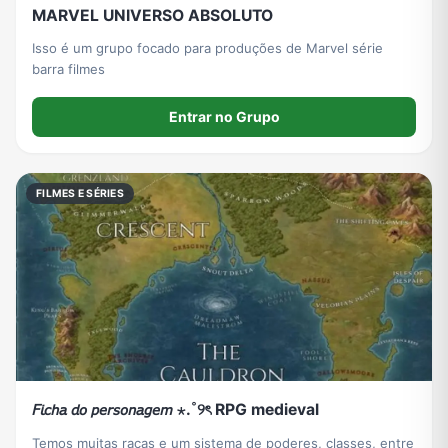
MARVEL UNIVERSO ABSOLUTO
Isso é um grupo focado para produções de Marvel série
barra filmes
Entrar no Grupo
FILMES E SÉRIES
𝘍𝘪𝘤𝘩𝘢 𝘥𝘰 𝘱𝘦𝘳𝘴𝘰𝘯𝘢𝘨𝘦𝘮 ⋆.˚୨ৎ RPG medieval
Temos muitas raças e um sistema de poderes, classes, entre