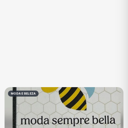
Eventos
Fãs
Figurinhas e Stickers
Filmes e Séries
Frases e Mensagens
Futebol
Games e Jogos
Ganhar Dinheiro
Imobiliária
Investimentos e Finanças
Links
Memes, Engraçados e Zoeira
Moda e Beleza
Música
Namoro
Negócios & Empreendedorismo
MODA E BELEZA
Notícias
Outros
Política
Profissões
Receitas
Redes Sociais
Religião
Shitpost