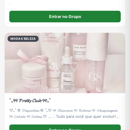
.
Entrar no Grupo
MODA E BELEZA
˚₊୨୧ 𝓟𝓻𝓮𝓽𝓽𝔂 𝓒𝓵𝓾𝓫 ୨୧₊˚
♡₊˚ 🌸 𝓓𝓲𝓺𝓾𝓲𝓷𝓱𝓪𝓼 🌸 ˚₊♡ ୨୧ 𝓢𝓴𝓲𝓷𝓬𝓪𝓻𝓮 ୨୧ 𝓡𝓸𝓽𝓲𝓷𝓪 ୨୧ 𝓜𝓪𝓺𝓾𝓲𝓪𝓰𝓮𝓶
୨୧ 𝓒𝓪𝓫𝓮𝓵𝓸 ୨୧ 𝓤𝓷𝓱𝓪𝓼 ♡ 𓂃 ࣪˖ Tudo para você que quer evoluir!
𓂃 ࣪˖ ♡