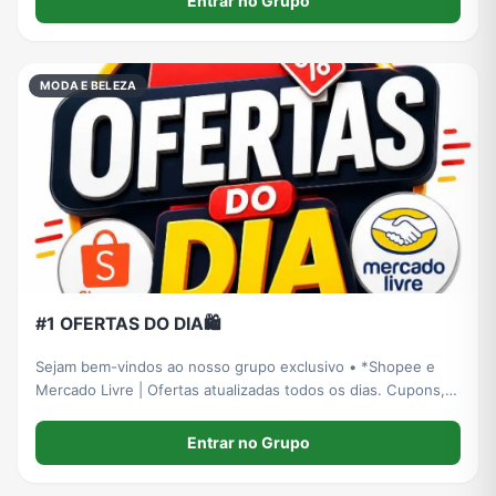
Entrar no Grupo
MODA E BELEZA
#1 OFERTAS DO DIA🛍️
Sejam bem-vindos ao nosso grupo exclusivo • *Shopee e
Mercado Livre | Ofertas atualizadas todos os dias. Cupons,
promoções e descontos imperdíveis!* 🛍️ 🤝Nosso
compromisso é com você: Levar economia, qualidade e
Entrar no Grupo
oportunidades reais de compra todos o