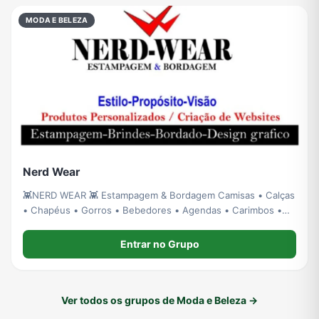
MODA E BELEZA
Nerd Wear
👾NERD WEAR 👾 Estampagem & Bordagem Camisas • Calças
• Chapéus • Gorros • Bebedores • Agendas • Carimbos •
Serigrafia 📍 Matola - Maputo | 📲 861141020 Manda tua arte
e bora trabalhar
Entrar no Grupo
Ver todos os grupos de Moda e Beleza →