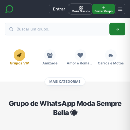
Entrar
Meus Grupos
Enviar Grupo
Grupos VIP
Amizade
Amor e Romance
Carros e Motos
MAIS CATEGORIAS
Cidades
Compra e Venda
Concursos
Desenhos e Animes
Grupo de WhatsApp Moda Sempre
Bella 🐝
Divulgação
Educação
Emagrecimento e Perda de Peso
Esportes