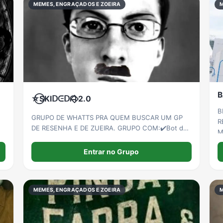
MEMES, ENGRAÇADOS E ZOEIRA
B
⛥⃝SKIᗞᕮᗞᗩ⃟⃟ 2.0
B
GRUPO DE WHATTS PRA QUEM BUSCAR UM GP
R
DE RESENHA E DE ZUEIRA. GRUPO COM:✔️Bot de
MEN
figurinhas ✔️ Brincadeiras (PPP,jg discórdia etc)
G
Idade permitida 13-25 anos
Entrar no Grupo
E
M
R
MEMES, ENGRAÇADOS E ZOEIRA