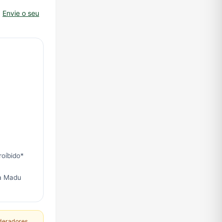
.
Envie o seu
roíbido*
 a Madu
deradores.