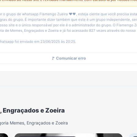
r o grupo de whatsapp Flamengo Zueira ❤️🖤, esteja ciente que você precisa est
egras do grupo. É importante dizer também que este é um grupo independente, 
osso site e o único responsável por ele é o administrador do grupo. O Flamengo Z
ria de Memes, Engraçados e Zoeira e já foi acessado 827 vezes através do nosso s
hatsapp foi enviado em 23/06/2025 às 20:25.
🚩 Comunicar erro
, Engraçados e Zoeira
goria Memes, Engraçados e Zoeira