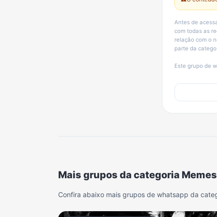
Antes de acessa
com todas as r
relação com o n
parte da catego
Este grupo de w
Mais grupos da categoria Memes
Confira abaixo mais grupos de whatsapp da cate