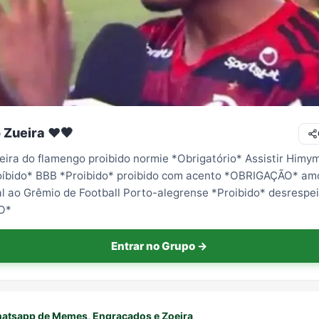
Zueira ❤️🖤
eira do flamengo proibido normie *Obrigatório* Assistir Himy
oíbido* BBB *Proibido* proibido com acento *OBRIGAÇÃO* am
al ao Grêmio de Football Porto-alegrense *Proibido* desrespe
O*
Entrar no Grupo →
atsapp de Memes, Engraçados e Zoeira