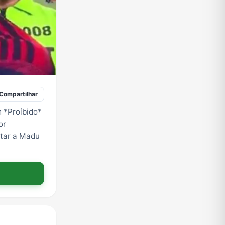
Compartilhar
m *Proíbido*
or
itar a Madu