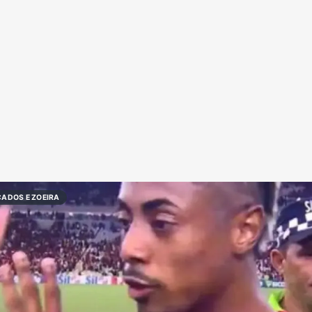
Redes Sociais
Religião
Shitpost
Tecnologia
ADOS E ZOEIRA