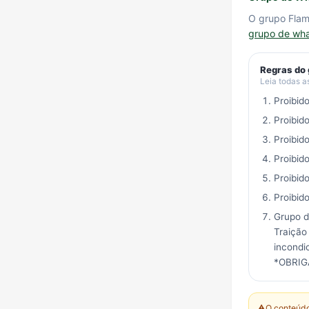
O grupo Flam
grupo de wh
Regras do
Leia todas a
Proibid
Proibid
Proibid
Proibid
Proibid
Proibido
Grupo d
Traição
incondi
*OBRIGA
⚠️
O conteúdo