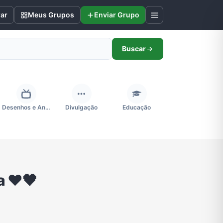
rar
Meus Grupos
Enviar Grupo
Buscar
Desenhos e Animes
Divulgação
Educação
Futebol
Games e Jogos
Ganhar Dinheiro
 ❤️🖤
Negócios & Empreendedorismo
Notícias
Outros