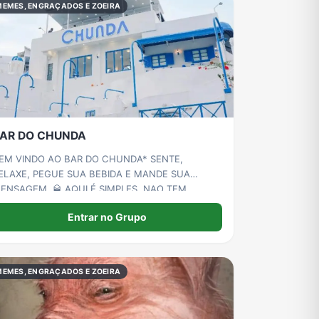
MEMES, ENGRAÇADOS E ZOEIRA
AR DO CHUNDA
EM VINDO AO BAR DO CHUNDA* SENTE,
ELAXE, PEGUE SUA BEBIDA E MANDE SUA
SAGEM. 🥃 AQUI É SIMPLES, NAO TEM
RUPINHO E TODO MUNDO CONVERSA E ZOA.
Entrar no Grupo
M RELAÇÃO A REGRAS, NÃO TEM A NÃO SER
ANDAR LINK DE COISA TENDENCIOSA, TODO
ESTO E DE BOA
MEMES, ENGRAÇADOS E ZOEIRA