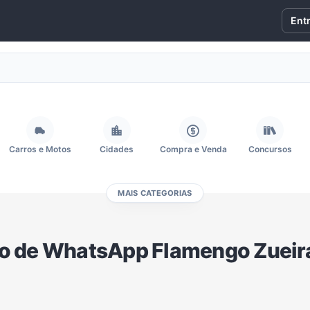
Ent
Carros e Motos
Cidades
Compra e Venda
Concursos
MAIS CATEGORIAS
Fãs
Figurinhas e Stickers
Filmes e Séries
Frases e Mensagens
o de WhatsApp Flamengo Zueira
Memes, Engraçados e Zoeira
Moda e Beleza
Música
Namoro