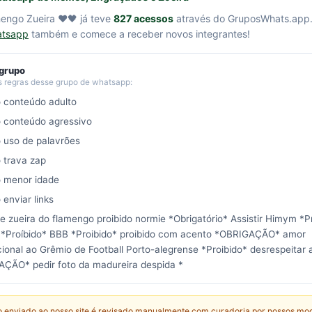
engo Zueira ❤️🖤 já teve
827 acessos
através do GruposWhats.app
atsapp
também e comece a receber novos integrantes!
 grupo
s regras desse grupo de whatsapp:
o conteúdo adulto
o conteúdo agressivo
o uso de palavrões
o trava zap
o menor idade
 enviar links
e zueira do flamengo proibido normie *Obrigatório* Assistir Himym *P
 *Proíbido* BBB *Proibido* proibido com acento *OBRIGAÇÃO* amor
cional ao Grêmio de Football Porto-alegrense *Proibido* desrespeitar
ÇÃO* pedir foto da madureira despida *
 enviado ao nosso site é revisado manualmente com curadoria por nossos mo