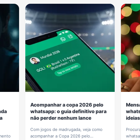
Acompanhar a copa 2026 pelo
Mensa
nda
whatsapp: o guia definitivo para
whats
a
não perder nenhum lance
ideias
Com jogos de madrugada, veja como
Procur
mento
acompanhar a Copa 2026 pelo
whatsa