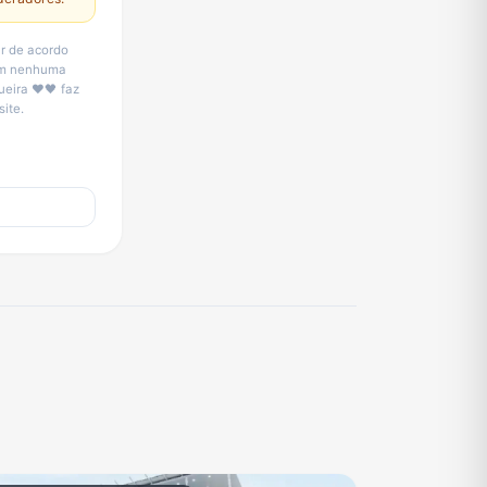
ar de acordo
sem nenhuma
ueira ❤️🖤 faz
ite.