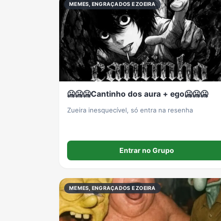
MEMES, ENGRAÇADOS E ZOEIRA
🥶🥶🥶Cantinho dos aura + ego🥶🥶🥶
Zueira inesquecível, só entra na resenha
Entrar no Grupo
MEMES, ENGRAÇADOS E ZOEIRA