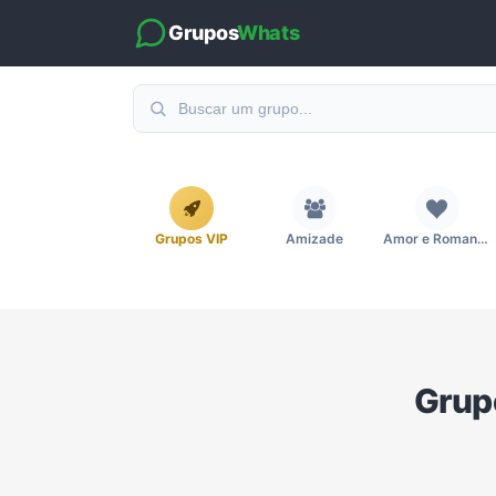
Grupos
Whats
Grupos VIP
Amizade
Amor e Romance
Emagrecimento e Perda de Peso
Esportes
Eventos
Grup
Imobiliária
Investimentos e Finanças
Links