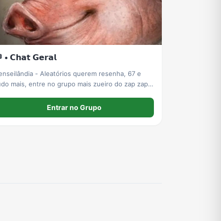
 • 𝗖𝗵𝗮𝘁 𝗚𝗲𝗿𝗮𝗹
enseilândia - Aleatórios querem resenha, 67 e
udo mais, entre no grupo mais zueiro do zap zap
ou não) aqui pode de tudo ou quase, por isso leia
s regras, é isso ✌️
Entrar no Grupo