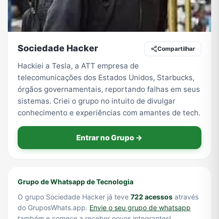
Tecnologia
TV
Vagas de Empregos
Viagem e Turismo
Sociedade Hacker
Compartilhar
Hackiei a Tesla, a ATT empresa de
telecomunicações dos Estados Unidos, Starbucks,
Vídeos
órgãos governamentais, reportando falhas em seus
sistemas. Criei o grupo no intuito de divulgar
conhecimento e experiências com amantes de tech.
Entrar no Grupo →
Grupo de Whatsapp de Tecnologia
O grupo Sociedade Hacker já teve
722 acessos
através
do GruposWhats.app.
Envie o seu grupo de whatsapp
também e comece a receber novos integrantes!