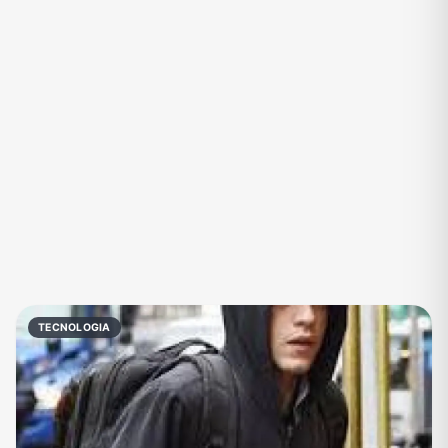
Eventos
Fãs
Figurinhas e Stickers
Filmes e Séries
Frases e Mensagens
Futebol
Games e Jogos
Ganhar Dinheiro
Imobiliária
Investimentos e Finanças
Links
Memes, Engraçados e Zoeira
Moda e Beleza
Música
Namoro
Negócios & Empreendedorismo
TECNOLOGIA
Notícias
Outros
Política
Profissões
Receitas
Redes Sociais
Religião
Shitpost