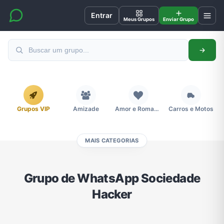
Entrar
Meus Grupos
Enviar Grupo
Grupos VIP
Amizade
Amor e Romance
Carros e Motos
MAIS CATEGORIAS
Cidades
Compra e Venda
Concursos
Desenhos e Animes
Grupo de WhatsApp Sociedade
Hacker
Divulgação
Educação
Emagrecimento e Perda de Peso
Esportes