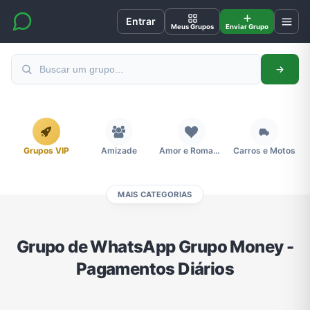
Entrar
Meus Grupos
Enviar Grupo
Grupos VIP
Amizade
Amor e Romance
Carros e Motos
MAIS CATEGORIAS
Cidades
Compra e Venda
Concursos
Desenhos e Animes
Grupo de WhatsApp Grupo Money -
Pagamentos Diários
Divulgação
Educação
Emagrecimento e Perda de Peso
Esportes