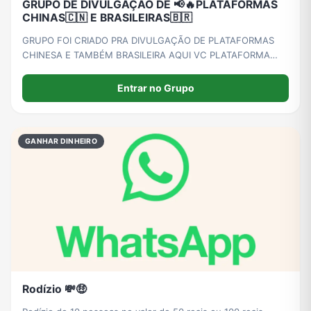
GRUPO DE DIVULGAÇÃO DE 📢🔥PLATAFORMAS
CHINAS🇨🇳 E BRASILEIRAS🇧🇷
GRUPO FOI CRIADO PRA DIVULGAÇÃO DE PLATAFORMAS
CHINESA E TAMBÉM BRASILEIRA AQUI VC PLATAFORMA
DIVULGAR SUA PLATAFORMA E TAMBÉM JOGAR.REGRA
NÃO PODE FAZER SPAM NO GRUPO OBRIGADO. APENAS
Entrar no Grupo
PRA MAIOR DE 🔞 ANOS
GANHAR DINHEIRO
Rodízio 💸🤑