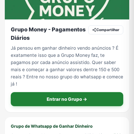
Tecnologia
TV
Vagas de Empregos
Viagem e Turismo
Grupo Money - Pagamentos
Compartilhar
Diários
Já pensou em ganhar dinheiro vendo anúncios ? É
Vídeos
exatamente isso que a Grupo Money faz, te
pagamos por cada anúncio assistido. Quer saber
mais e começar a ganhar valores dentre 150 e 500
reais ? Entre no nosso grupo do whatsapp e comece
já !
Entrar no Grupo →
Grupo de Whatsapp de Ganhar Dinheiro