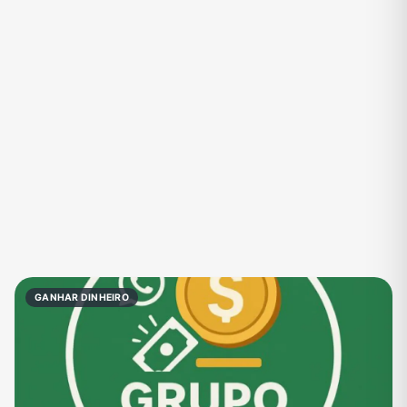
Eventos
Fãs
Figurinhas e Stickers
Filmes e Séries
Frases e Mensagens
Futebol
Games e Jogos
Ganhar Dinheiro
Imobiliária
Investimentos e Finanças
Links
Memes, Engraçados e Zoeira
Moda e Beleza
Música
Namoro
Negócios & Empreendedorismo
GANHAR DINHEIRO
Notícias
Outros
Política
Profissões
Receitas
Redes Sociais
Religião
Shitpost