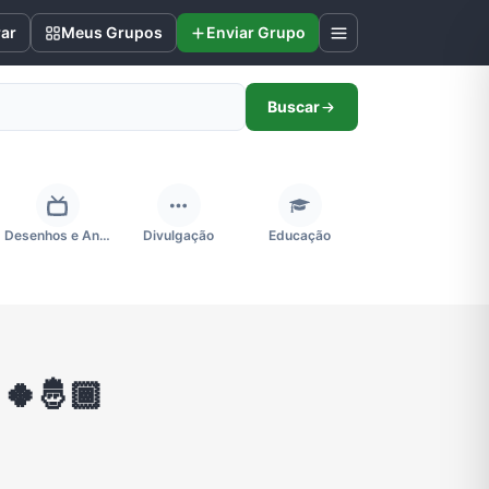
rar
Meus Grupos
Enviar Grupo
Buscar
Desenhos e Animes
Divulgação
Educação
Futebol
Games e Jogos
Ganhar Dinheiro
🍀🤴🏾
Negócios & Empreendedorismo
Notícias
Outros