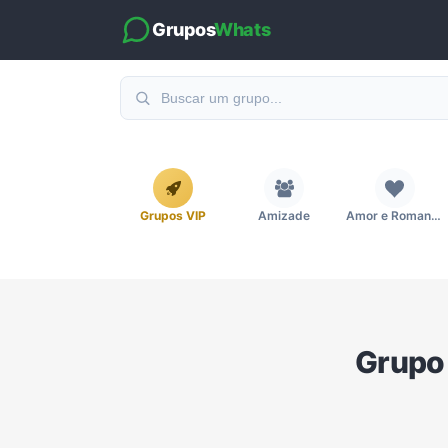
Grupos
Whats
Grupos VIP
Amizade
Amor e Romance
Emagrecimento e Perda de Peso
Esportes
Eventos
Grupo
Imobiliária
Investimentos e Finanças
Links