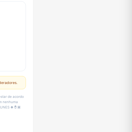
deradores.
star de acordo
sem nenhuma
 NUNES 🍀🤴🏾