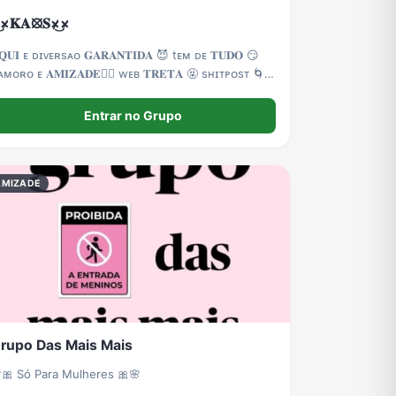
̷͜×̷𝐊𝐀⦻𝐒×̷̷͜×̷
𝐐𝐔𝐈 ᴇ‌ ᴅɪᴠᴇʀsᴀ‌ᴏ 𝐆𝐀𝐑𝐀𝐍𝐓𝐈𝐃𝐀 😈 tᴇᴍ ᴅᴇ 𝐓𝐔𝐃𝐎 😏
ᴀᴍᴏʀᴏ ᴇ 𝐀𝐌𝐈𝐙𝐀𝐃𝐄❤️‍🔥 wᴇʙ 𝐓𝐑𝐄𝐓𝐀 🤬 sʜɪᴛᴘᴏsᴛ 🌀
𝐄𝐒𝐄𝐍𝐇𝐀 🤣 bᴏᴛ ᴏɴ 24h 🤖 ᴇ ᴍᴜɪᴛᴀs 𝐙𝐎𝐄𝐈𝐑𝐀 👻
ɪᴛᴀs 𝐁𝐑𝐈𝐍𝐂𝐀𝐃𝐄𝐈𝐑𝐀𝐒
Entrar no Grupo
AMIZADE
rupo Das Mais Mais
🎀 Só Para Mulheres 🎀🌸