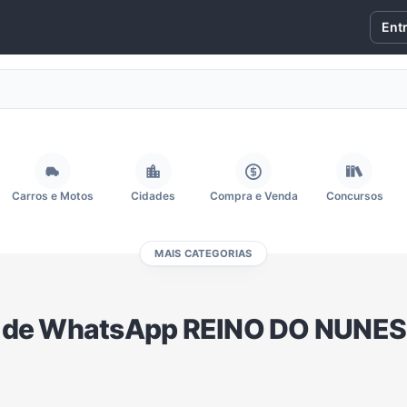
Ent
Carros e Motos
Cidades
Compra e Venda
Concursos
MAIS CATEGORIAS
Fãs
Figurinhas e Stickers
Filmes e Séries
Frases e Mensagens
 de WhatsApp REINO DO NUNES 
Memes, Engraçados e Zoeira
Moda e Beleza
Música
Namoro