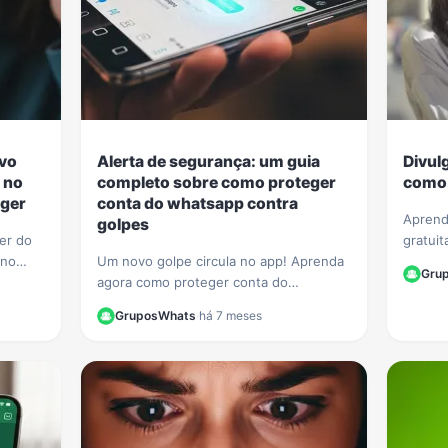
ovo
Alerta de segurança: um guia
Divul
 no
completo sobre como proteger
como 
ger
conta do whatsapp contra
Aprend
golpes
ger do
gratuit
 no
Um novo golpe circula no app! Aprenda
WhatsA
Gru
ecurso
agora como proteger conta do
membro
 agir.
whatsapp contra golpes e evite que
de Wha
GruposWhats
·
há 7 meses
seus dados e contatos sejam roubados.
Veja nosso guia.