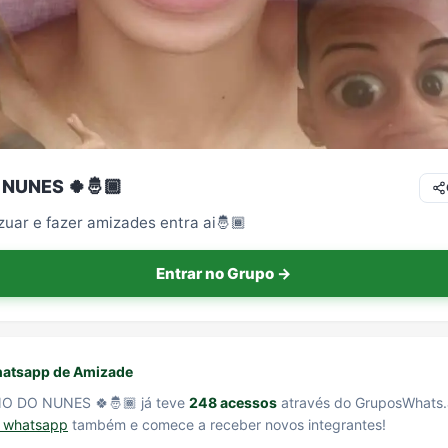
 NUNES 🍀🤴🏾
zuar e fazer amizades entra ai🤴🏾
Entrar no Grupo →
atsapp de Amizade
NO DO NUNES 🍀🤴🏾 já teve
248 acessos
através do GruposWhats
e whatsapp
também e comece a receber novos integrantes!