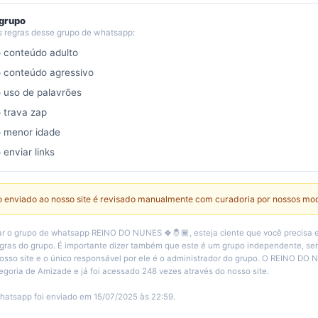
 grupo
s regras desse grupo de whatsapp:
o conteúdo adulto
o conteúdo agressivo
o uso de palavrões
o trava zap
o menor idade
 enviar links
 enviado ao nosso site é revisado manualmente com curadoria por nossos mo
r o grupo de whatsapp REINO DO NUNES 🍀🤴🏾, esteja ciente que você precisa e
egras do grupo. É importante dizer também que este é um grupo independente, 
osso site e o único responsável por ele é o administrador do grupo. O REINO DO
tegoria de Amizade e já foi acessado 248 vezes através do nosso site.
hatsapp foi enviado em 15/07/2025 às 22:59.