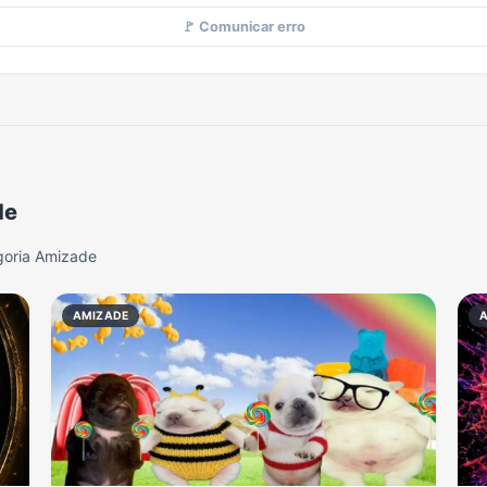
🚩 Comunicar erro
de
goria Amizade
AMIZADE