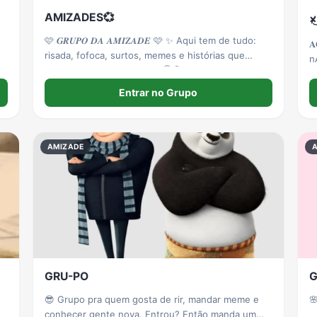
AMIZADES💞
×̷
🩷 𝑮𝑹𝑼𝑷𝑶 𝑫𝑨 𝑨𝑴𝑰𝒁𝑨𝑫𝑬 🩷 ✨ Aqui tem de tudo:
𝐀
risada, fofoca, surtos, memes e histórias que
n
nunca deveriam sair daqui 🤫😂 💬 Respeito acima
𝐑
de tudo! 🚫 Sem brigas desnecessárias 👀 Fofoca?
ᴍᴜ
Entrar no Grupo
Só se for entre nós KKKKK 🫶 Todo mundo é bem-
vindo 📸
AMIZADE
GRU-PO
G
😎 Grupo pra quem gosta de rir, mandar meme e

conhecer gente nova. Entrou? Então manda um