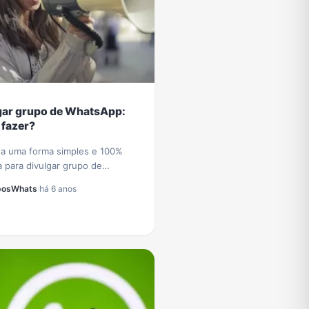
gar grupo de WhatsApp:
fazer?
a uma forma simples e 100%
a para divulgar grupo de
pp e receber diariamente novos
posWhats
·
há 6 anos
s e participantes no seu grupo
tsApp.