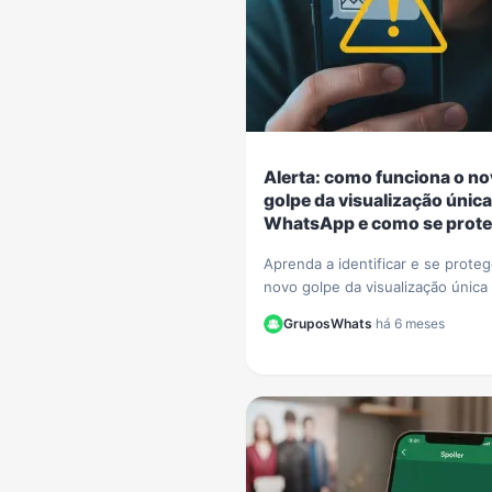
Alerta: como funciona o n
golpe da visualização única
WhatsApp e como se prote
Aprenda a identificar e se prote
novo golpe da visualização única
WhatsApp. Criminosos usam o r
GruposWhats
·
há 6 meses
para extorquir vítimas. Saiba como