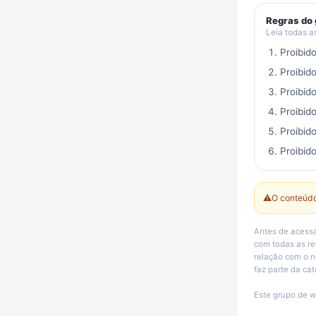
Regras do
Leia todas a
Proibid
Proibid
Proibid
Proibid
Proibid
Proibido
⚠️
O conteúdo
Antes de acessa
com todas as r
relação com o n
faz parte da ca
Este grupo de w