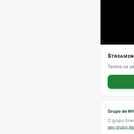
Sᴛʀᴇᴀᴍɪɴ
Temos os se
Grupo de Wha
O grupo Sᴛʀ
seu grupo d