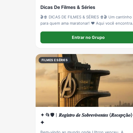
Dicas De Filmes & Séries
🎬🍿 DICAS DE FILMES & SÉRIES 🍿🎬 Um cantinho
para quem ama maratonar! ❤️ Aqui você encontra
indicações de filmes, séries e doramas para todo
os gostos: romance, comédia, ação, suspense,
Entrar no Grupo
drama e muito mais.
FILMES E SÉRIES
✦ 📂🛡️︱𝑹𝒆𝒈𝒊𝒔𝒕𝒓𝒐 𝒅𝒆 𝑺𝒐𝒃𝒓𝒆𝒗𝒊𝒗𝒆𝒏𝒕𝒆𝒔 ⟨𝑹𝒆𝒄𝒆𝒑çã𝒐⟩
✦
Bem-vindo ao mundo onde Ultron venceu. A