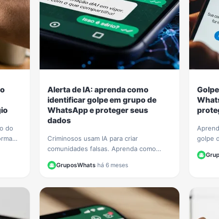
 o
Alerta de IA: aprenda como
Golpe
identificar golpe em grupo de
Whats
io
WhatsApp e proteger seus
prote
dados
ão do
Aprend
orma
Criminosos usam IA para criar
golpe 
o
comunidades falsas. Aprenda como
Veja di
Gru
identificar golpe em grupo de WhatsApp
seus da
GruposWhats
·
há 6 meses
e proteja seus dados de fraudes
finance
sofisticadas.