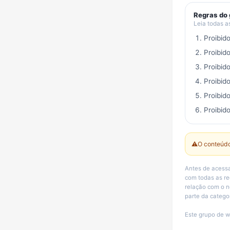
Regras do
Leia todas a
Proibid
Proibid
Proibid
Proibid
Proibid
Proibido
⚠️
O conteúdo
Antes de acessa
com todas as r
relação com o n
parte da categor
Este grupo de w