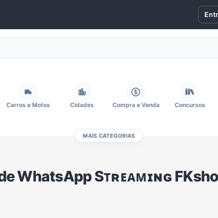
Ent
Carros e Motos
Cidades
Compra e Venda
Concursos
MAIS CATEGORIAS
Fãs
Figurinhas e Stickers
Filmes e Séries
Frases e Mensagens
de WhatsApp Sᴛʀᴇᴀᴍɪɴɢ FKsh
Memes, Engraçados e Zoeira
Moda e Beleza
Música
Namoro