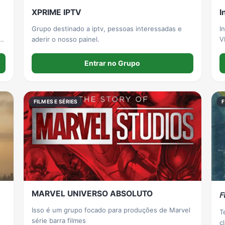
XPRIME IPTV
I
Grupo destinado a iptv, pessoas interessadas e
I
aderir o nosso painel.
V
s
Entrar no Grupo
FILMES E SÉRIES
F
MARVEL UNIVERSO ABSOLUTO
𝘍
Isso é um grupo focado para produções de Marvel
T
série barra filmes
c