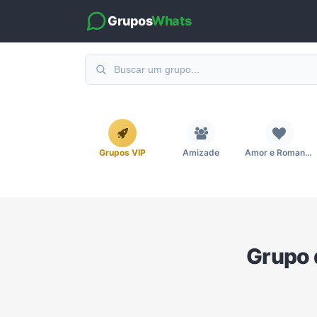
Grupos
Whats
Grupos VIP
Amizade
Amor e Romance
Emagrecimento e Perda de Peso
Esportes
Eventos
Grupo 
Imobiliária
Investimentos e Finanças
Links