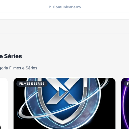
🚩 Comunicar erro
e Séries
ria Filmes e Séries
FILMES E SÉRIES
F