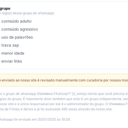
 grupo
s regras desse grupo de whatsapp:
o conteúdo adulto
o conteúdo agressivo
o uso de palavrões
o trava zap
o menor idade
 enviar links
 enviado ao nosso site é revisado manualmente com curadoria por nossos mo
r o grupo de whatsapp Sᴛʀᴇᴀᴍɪɴɢ FKshoopᴴᴰ 〤, esteja ciente que você precisa e
egras do grupo. É importante dizer também que este é um grupo independente, 
osso site e o único responsável por ele é o administrador do grupo. O Sᴛʀᴇᴀᴍɪɴɢ
ia de Filmes e Séries e já foi acessado 490 vezes através do nosso site.
hatsapp foi enviado em 20/07/2025 às 10:29.