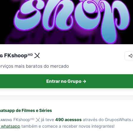
ɢ FKshoopᴴᴰ 〤
rviços mais baratos do mercado
Entrar no Grupo →
tsapp de Filmes e Séries
ᴇᴀᴍɪɴɢ FKshoopᴴᴰ 〤 já teve
490 acessos
através do GruposWhats
e whatsapp
também e comece a receber novos integrantes!