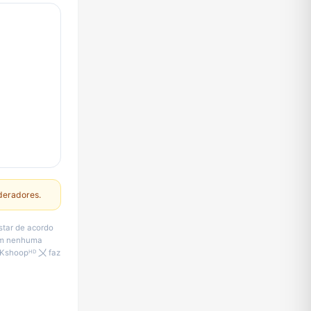
deradores.
star de acordo
sem nenhuma
 FKshoopᴴᴰ 〤 faz