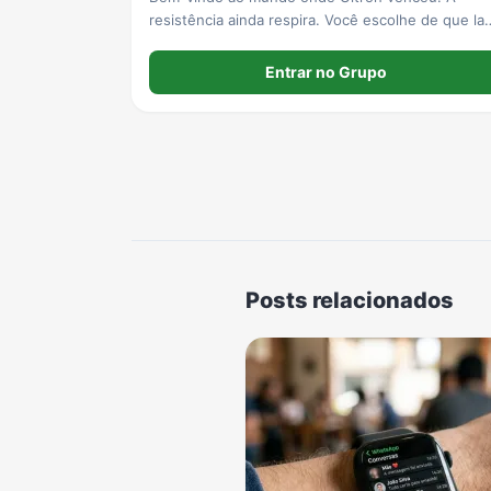
resistência ainda respira. Você escolhe de que la
está. ⚠️ RP Marvel | House Ultron.
Entrar no Grupo
Posts relacionados