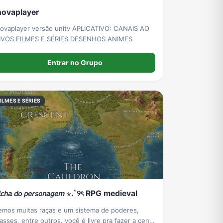
novaplayer
novaplayer versão unitv APLICATIVO: CANAIS AO
IVOS FILMES E SÉRIES DESENHOS ANIMES
Entrar no Grupo
ILMES E SÉRIES
𝘪𝘤𝘩𝘢 𝘥𝘰 𝘱𝘦𝘳𝘴𝘰𝘯𝘢𝘨𝘦𝘮 ⋆.˚୨ৎ RPG medieval
emos muitas raças e um sistema de poderes,
lasses, entre outros. você é livre pra fazer a cena