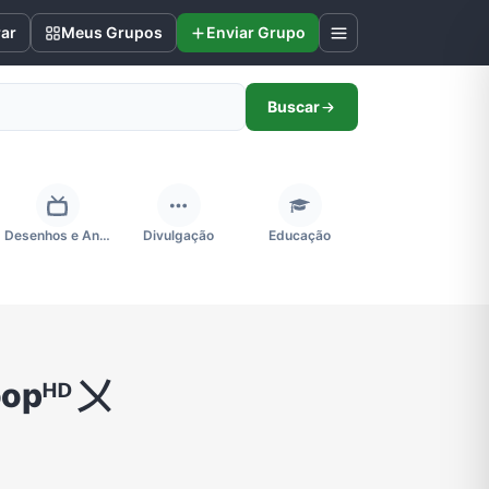
rar
Meus Grupos
Enviar Grupo
Buscar
Desenhos e Animes
Divulgação
Educação
Futebol
Games e Jogos
Ganhar Dinheiro
oopᴴᴰ 〤
Negócios & Empreendedorismo
Notícias
Outros