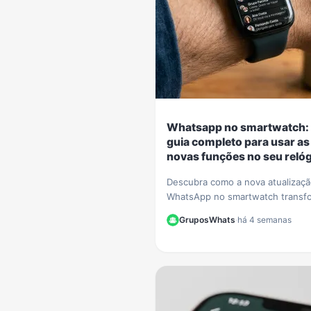
Whatsapp no smartwatch:
guia completo para usar as
novas funções no seu relóg
Descubra como a nova atualizaç
WhatsApp no smartwatch transf
seu relógio! Nosso guia complet
GruposWhats
·
há 4 semanas
mostra como iniciar conversas e
gerenciar chats.