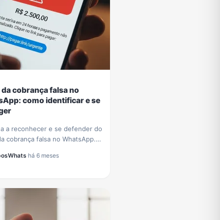
 da cobrança falsa no
App: como identificar e se
ger
a a reconhecer e se defender do
da cobrança falsa no WhatsApp.
cas essenciais para proteger
posWhats
·
há 6 meses
dos e evitar prejuízos
iros.