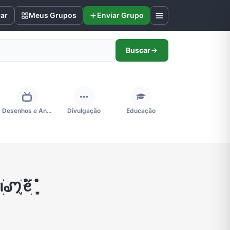
rar
Meus Grupos
Enviar Grupo
Buscar
Desenhos e Animes
Divulgação
Educação
Futebol
Games e Jogos
Ganhar Dinheiro
֪ ꫀׁׅܻ݊́
Negócios & Empreendedorismo
Notícias
Outros