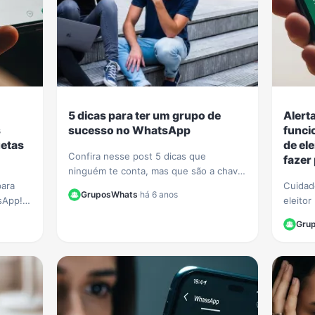
5 dicas para ter um grupo de
Alert
s
sucesso no WhatsApp
funci
uetas
de el
Confira nesse post 5 dicas que
fazer
ninguém te conta, mas que são a chave
para
para ter um grupo de sucesso e com
Cuidad
GruposWhats
·
há 6 anos
sApp!
muitos participantes no WhatsApp.
eleito
iquetas
passam
Gru
ar sua
Aprenda
se.