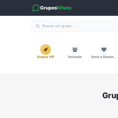
Grupos
Whats
Grupos VIP
Amizade
Amor e Romance
Emagrecimento e Perda de Peso
Esportes
Eventos
Grupo d
Imobiliária
Investimentos e Finanças
Links