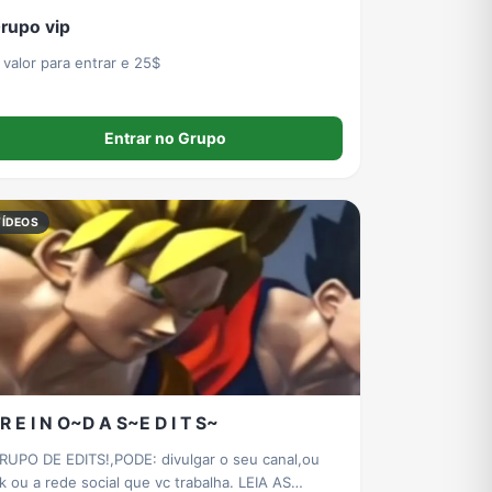
rupo vip
 valor para entrar e 25$
Entrar no Grupo
VÍDEOS
R E I N O~D A S~E D I T S~
RUPO DE EDITS!,PODE: divulgar o seu canal,ou
tk ou a rede social que vc trabalha. LEIA AS