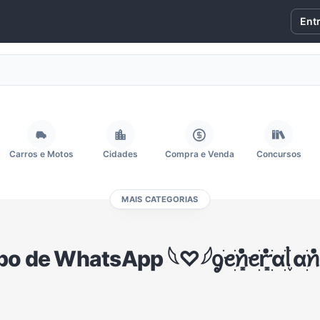
Ent
Carros e Motos
Cidades
Compra e Venda
Concursos
MAIS CATEGORIAS
Fãs
Figurinhas e Stickers
Filmes e Séries
Frases e Mensagens
e WhatsApp 𓆩♡𓆪ᧁׁꫀׁׅܻ݊݊ꪀꫀׁׅܻ݊ꭈׁׅɑׁׅᥣׁׅ֪ ɑׁׅ݊ꪀꪱׁׁׁׅׅׅꩇׁׅ݊
Memes, Engraçados e Zoeira
Moda e Beleza
Música
Namoro