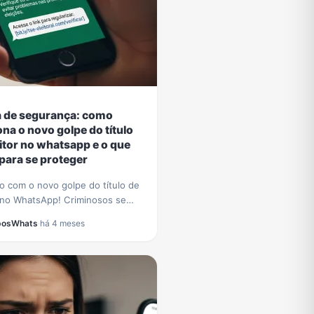
a de segurança: como
ona o novo golpe do título
eitor no whatsapp e o que
 para se proteger
o com o novo golpe do título de
r no WhatsApp! Criminosos se
 pelo TSE para roubar dados.
posWhats
·
há 4 meses
 a identificar a fraude e proteja-