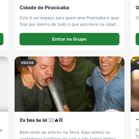
Cidade de Piracicaba
G
Este é um espaço para quem ama Piracicaba e quer
O
ficar por dentro de tudo o que acontece na cidade.
Aqui você pode compartilhar: - Notícias e
novidades de Piracicaba; - Fotos e vídeos de
Entrar no Grupo
acontecimentos; - Eventos
VÍDEOS
~
𝕺𝖘 𝖋𝖔𝖗𝖆 𝖉𝖆 𝖑𝖊𝖎 🏴‍☠️🔥⛓️
G
de
Bem-vindo ao Inferno na Terra. Aqui somos os
t
verdadeiros lunáticos da web e não temos limites.