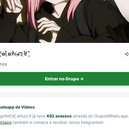
ׁׅ֪ ɑׁׅ݊ꪀꪱׁׁׁׅׅׅꩇׁׅ֪݊ ꫀׁׅܻ݊́
anos
Entrar no Grupo →
atsapp de Vídeos
ׅܻ݊ꭈׁׅɑׁׅᥣׁׅ֪ ɑׁׅ݊ꪀꪱׁׁׁׅׅׅꩇׁׅ֪݊ ꫀׁׅܻ݊́ já teve
492 acessos
através do GruposWhats.app
atsapp
também e comece a receber novos integrantes!