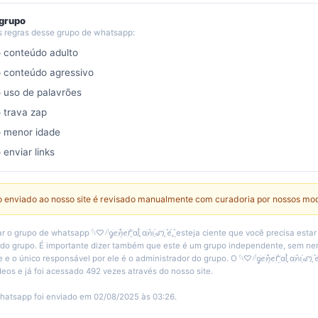
 grupo
s regras desse grupo de whatsapp:
o conteúdo adulto
o conteúdo agressivo
o uso de palavrões
o trava zap
o menor idade
 enviar links
 enviado ao nosso site é revisado manualmente com curadoria por nossos mo
rupo de whatsapp 𓆩♡𓆪ᧁׁꫀׁׅܻ݊݊ꪀꫀׁׅܻ݊ꭈׁׅɑׁׅᥣׁׅ֪ ɑׁׅ݊ꪀꪱׁׁׁׅׅׅꩇׁׅ֪݊ ꫀׁׅܻ݊́, esteja ciente que você precisa 
 do grupo. É importante dizer também que este é um grupo independente, sem n
 único responsável por ele é o administrador do grupo. O 𓆩♡𓆪ᧁׁꫀׁׅܻ݊݊ꪀꫀׁׅܻ݊ꭈׁׅɑׁׅᥣׁׅ֪ ɑׁׅ݊ꪀꪱׁׁׁׅׅׅꩇׁׅ֪݊ ꫀׁ
deos e já foi acessado 492 vezes através do nosso site.
hatsapp foi enviado em 02/08/2025 às 03:26.