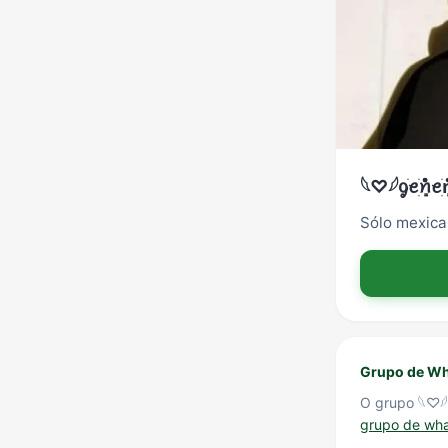
𓆩♡𓆪ᧁׁꫀׁׅܻ݊݊ꪀꫀׁׅܻ݊ꭈׁׅɑׁׅᥣ
Sólo mexic
Grupo de Wh
O grupo 𓆩♡𓆪ᧁׁꫀׁׅܻ݊݊ꪀꫀׁ
grupo de wh