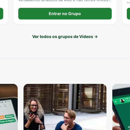
R
Se tem estômago fraco, cai fora agora. Se ficar,
que Deus te abençoe. 1° Regra e única: Não leve
Entrar no Grupo
nada pro coração.
Ver todos os grupos de Vídeos →