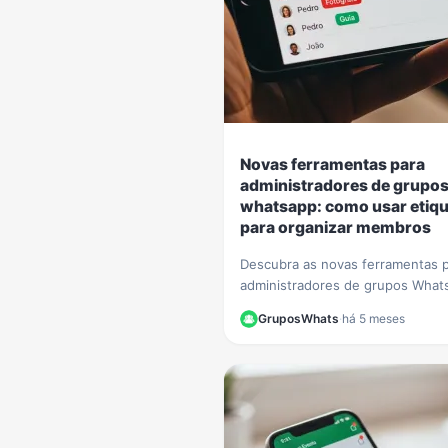
Novas ferramentas para
administradores de grupo
whatsapp: como usar etiq
para organizar membros
Descubra as novas ferramentas 
administradores de grupos What
Aprenda passo a passo a usar et
GruposWhats
·
há 5 meses
para organizar membros e otimiz
gestão.