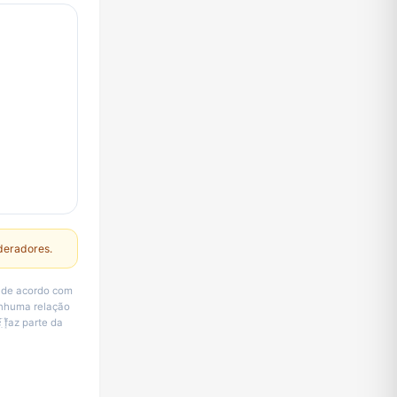
deradores.
estar de acordo com
enhuma relação
ׅܻ݊́ faz parte da