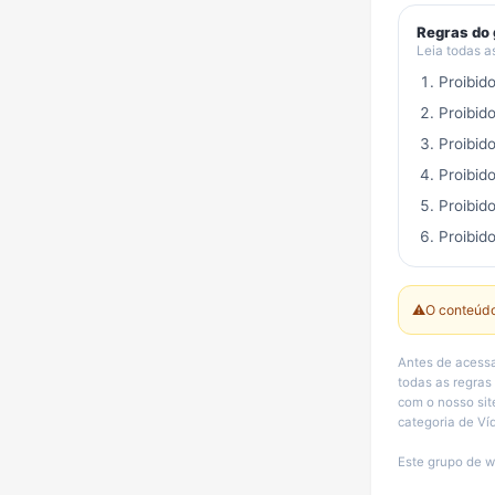
Regras do
Leia todas a
Proibid
Proibid
Proibid
Proibid
Proibid
Proibido
⚠️
O conteúdo
Antes de acessar o g
todas as regras
com o nosso site e o
categoria de Ví
Este grupo de w