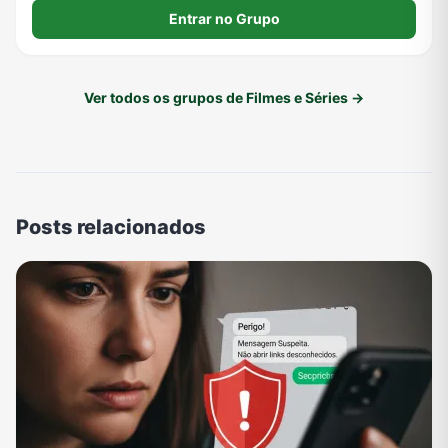
e séries atualizadas! Venha conferir a qualidade e peça já
Entrar no Grupo
seu teste grátis no z
Ver todos os grupos de Filmes e Séries →
Posts relacionados