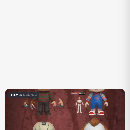
Eventos
Fãs
Figurinhas e Stickers
Filmes e Séries
Frases e Mensagens
Futebol
Games e Jogos
Ganhar Dinheiro
Imobiliária
Investimentos e Finanças
Links
Memes, Engraçados e Zoeira
Moda e Beleza
Música
Namoro
Negócios & Empreendedorismo
FILMES E SÉRIES
Notícias
Outros
Política
Profissões
Receitas
Redes Sociais
Religião
Shitpost