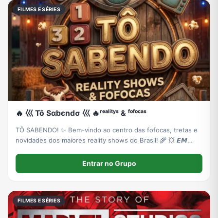
FILMES E SÉRIES
🔥 巛 Tô Sαbєndσ 巛 🔥ʳᵉᵃˡⁱᵗʸˢ & ᶠᵒᶠᵒᶜᵃˢ
TÔ SABENDO! ✨ ​Bem-vindo ao centro das fofocas, tretas e
novidades dos maiores reality shows do Brasil! ​🌾 💥 𝙀𝙈
𝙁𝙊𝘾𝙊: 𝘼 𝙁𝘼𝙕𝙀𝙉𝘿𝘼 (Estreia dia 18/09!) 💥 🌾 (Acompanhe
tudo sobre o reality mais esperado da Record!)
Entrar no Grupo
FILMES E SÉRIES