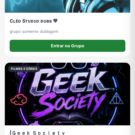
Cʟᴇ́ᴏ Sᴛᴜᴅɪᴏ ᴅᴜʙs 💚
grupo somente dublagem
Entrar no Grupo
FILMES E SÉRIES
|Ｇｅｅｋ Ｓｏｃｉｅｔｙ