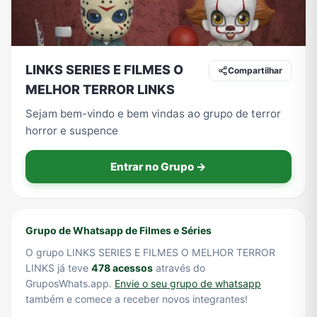
Tecnologia
TV
Vagas de Empregos
Viagem e Turismo
LINKS SERIES E FILMES O
Compartilhar
MELHOR TERROR LINKS
Sejam bem-vindo e bem vindas ao grupo de terror
Vídeos
horror e suspence
Entrar no Grupo →
Grupo de Whatsapp de Filmes e Séries
O grupo LINKS SERIES E FILMES O MELHOR TERROR
LINKS já teve
478 acessos
através do
GruposWhats.app.
Envie o seu grupo de whatsapp
também e comece a receber novos integrantes!