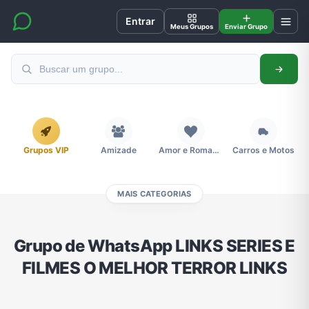
Entrar
Meus Grupos
Enviar Grupo
Grupos VIP
Amizade
Amor e Romance
Carros e Motos
MAIS CATEGORIAS
Cidades
Compra e Venda
Concursos
Desenhos e Animes
Grupo de WhatsApp LINKS SERIES E
FILMES O MELHOR TERROR LINKS
Divulgação
Educação
Emagrecimento e Perda de Peso
Esportes