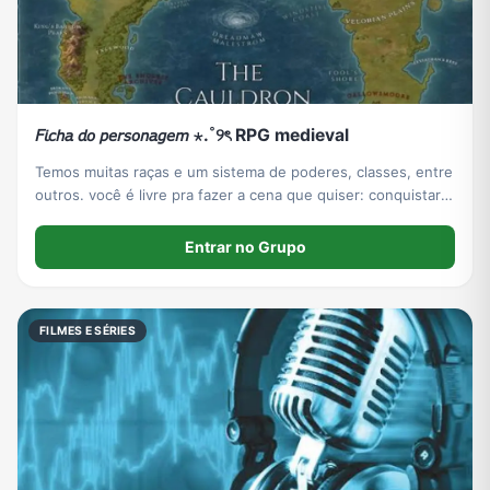
𝘍𝘪𝘤𝘩𝘢 𝘥𝘰 𝘱𝘦𝘳𝘴𝘰𝘯𝘢𝘨𝘦𝘮 ⋆.˚୨ৎ RPG medieval
Temos muitas raças e um sistema de poderes, classes, entre
outros. você é livre pra fazer a cena que quiser: conquistar
reinos, lutar, etc.
Entrar no Grupo
FILMES E SÉRIES