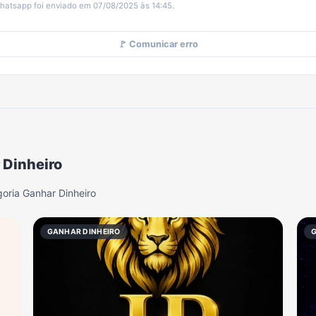
hatsapp foi enviado em 07/08/2025 às 14:45.
🚩 Comunicar erro
 Dinheiro
oria Ganhar Dinheiro
GANHAR DINHEIRO