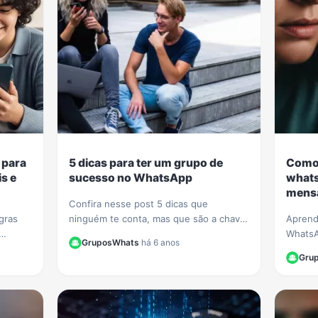
 para
5 dicas para ter um grupo de
Como 
s e
sucesso no WhatsApp
whats
mensa
Confira nesse post 5 dicas que
gras
ninguém te conta, mas que são a chave
Aprend
para ter um grupo de sucesso e com
WhatsA
GruposWhats
·
há 6 anos
muitos participantes no WhatsApp.
sinais 
Gru
as para
falsas
crimino