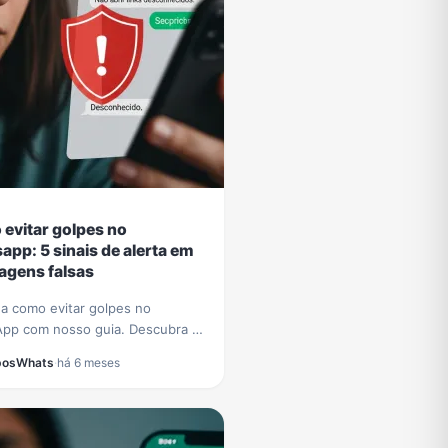
evitar golpes no
app: 5 sinais de alerta em
gens falsas
a como evitar golpes no
pp com nosso guia. Descubra 5
claros para identificar mensagens
posWhats
·
há 6 meses
 e proteger seus dados de
sos.