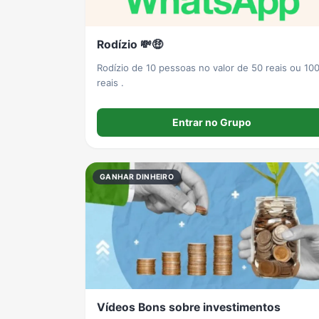
Rodízio 💸🤑
Rodízio de 10 pessoas no valor de 50 reais ou 10
reais .
Entrar no Grupo
GANHAR DINHEIRO
Vídeos Bons sobre investimentos