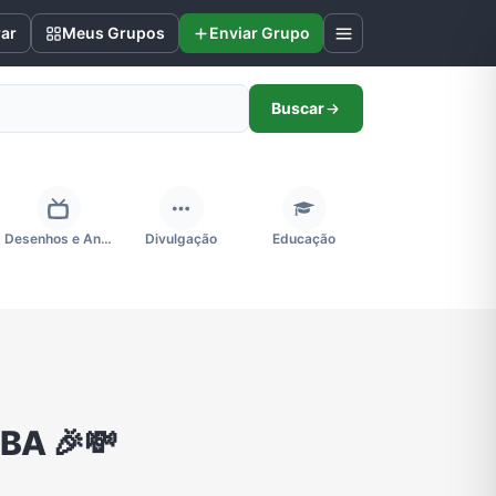
rar
Meus Grupos
Enviar Grupo
Buscar
Desenhos e Animes
Divulgação
Educação
Futebol
Games e Jogos
Ganhar Dinheiro
Negócios & Empreendedorismo
Notícias
Outros
BA 🎉💸