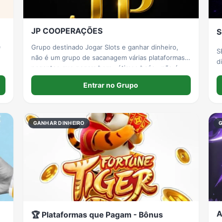
JP COOPERAÇÕES
S
0
Grupo destinado Jogar Slots e ganhar dinheiro,
S
não é um grupo de sacanagem várias plataformas
d
pagantes que pagam bem , ótimos baús , não é
c
grupo de sacanagem, se for entrar no grupo pra
U
Entrar no Grupo
colocar vídeo sacanagem vai ser expulso, é um
m
grupo de apostar ganhar
é
GANHAR DINHEIRO
A
🏆 Plataformas que Pagam - Bônus