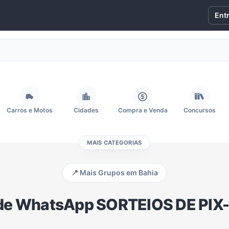
Ent
Carros e Motos
Cidades
Compra e Venda
Concursos
MAIS CATEGORIAS
Fãs
Figurinhas e Stickers
Filmes e Séries
Frases e Mensagens
📍 Mais Grupos em Bahia
Memes, Engraçados e Zoeira
Moda e Beleza
Música
Namoro
de WhatsApp SORTEIOS DE PIX-