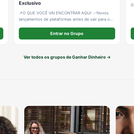
Exclusivo
G
📌O QUE VOCÊ VAI ENCONTRAR AQUI: ✅Novos
lançamentos de plataformas antes de sair para o
público ✅Links diretos com bônus exclusivos
✅Análises honestas sobre cada plataforma
Entrar no Grupo
Ver todos os grupos de Ganhar Dinheiro →