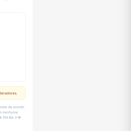
deradores.
estar de acordo
sem nenhuma
E PIX-BA 🎉💸