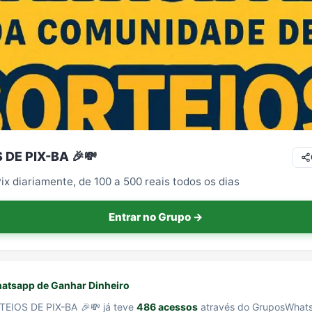
 DE PIX-BA 🎉💸
ix diariamente, de 100 a 500 reais todos os dias
Entrar no Grupo →
atsapp de Ganhar Dinheiro
EIOS DE PIX-BA 🎉💸 já teve
486 acessos
através do GruposWhat