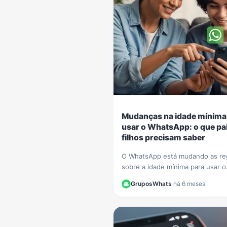
Mudanças na idade mínima
usar o WhatsApp: o que pai
filhos precisam saber
O WhatsApp está mudando as re
sobre a idade mínima para usar o
aplicativo. Entenda como o novo
GruposWhats
·
há 6 meses
sistema de contas supervisionad
crianças vai funcionar.