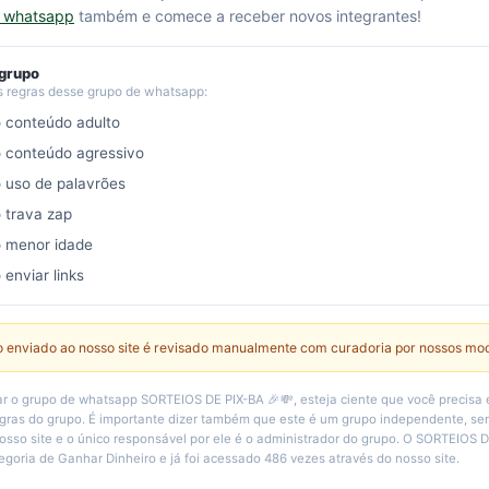
e whatsapp
também e comece a receber novos integrantes!
 grupo
s regras desse grupo de whatsapp:
o conteúdo adulto
o conteúdo agressivo
o uso de palavrões
o trava zap
o menor idade
 enviar links
 enviado ao nosso site é revisado manualmente com curadoria por nossos mo
r o grupo de whatsapp SORTEIOS DE PIX-BA 🎉💸, esteja ciente que você precisa 
egras do grupo. É importante dizer também que este é um grupo independente, 
osso site e o único responsável por ele é o administrador do grupo. O SORTEIOS D
tegoria de Ganhar Dinheiro e já foi acessado 486 vezes através do nosso site.