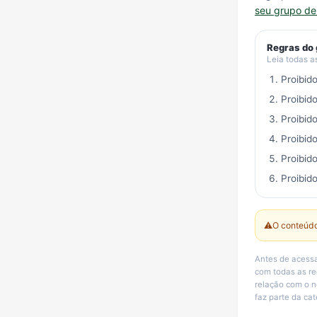
seu grupo d
Regras do
Leia todas a
Proibid
Proibid
Proibid
Proibid
Proibid
Proibido
⚠️
O conteúdo
Antes de acessa
com todas as r
relação com o n
faz parte da ca