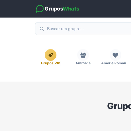
Grupos
Whats
Grupos VIP
Amizade
Amor e Romance
Emagrecimento e Perda de Peso
Esportes
Eventos
Grup
Imobiliária
Investimentos e Finanças
Links