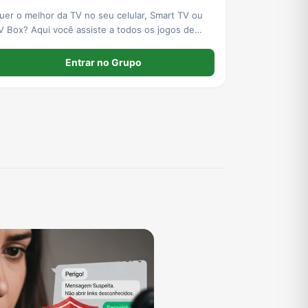
uer o melhor da TV no seu celular, Smart TV ou
V Box? Aqui você assiste a todos os jogos de
utebol ao vivo, canais fechados e o melhor do
inema, como lançamentos de filmes e séries
Entrar no Grupo
tualizadas! Venha conferir a qualidade e peça já
eu teste grátis no z