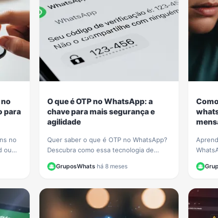
 no
O que é OTP no WhatsApp: a
Como 
o para
chave para mais segurança e
whats
agilidade
mensa
ns no
Quer saber o que é OTP no WhatsApp?
Aprend
d ou
Descubra como essa tecnologia de
WhatsA
 passo
senha única está sendo usada por
sinais 
GruposWhats
·
há 8 meses
Gru
recado
empresas como PicPay para aumentar
falsas
sua segurança online.
crimino