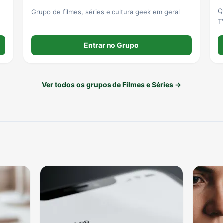
Q
Grupo de filmes, séries e cultura geek em geral
T
f
c
Entrar no Grupo
a
s
Ver todos os grupos de Filmes e Séries →