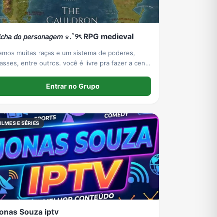
𝘪𝘤𝘩𝘢 𝘥𝘰 𝘱𝘦𝘳𝘴𝘰𝘯𝘢𝘨𝘦𝘮 ⋆.˚୨ৎ RPG medieval
emos muitas raças e um sistema de poderes,
lasses, entre outros. você é livre pra fazer a cena
que quiser: conquistar reinos, lutar, etc.
Entrar no Grupo
ILMES E SÉRIES
onas Souza iptv