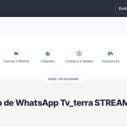
Ent
Carros e Motos
Cidades
Compra e Venda
Concursos
MAIS CATEGORIAS
Fãs
Figurinhas e Stickers
Filmes e Séries
Frases e Mensagens
o de WhatsApp Tv_terra STREA
Memes, Engraçados e Zoeira
Moda e Beleza
Música
Namoro