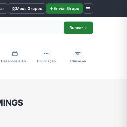
rar
Meus Grupos
Enviar Grupo
Buscar
Desenhos e Animes
Divulgação
Educação
Futebol
Games e Jogos
Ganhar Dinheiro
MINGS
Negócios & Empreendedorismo
Notícias
Outros