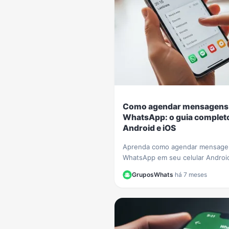
Como agendar mensagens
WhatsApp: o guia complet
Android e iOS
Aprenda como agendar mensage
WhatsApp em seu celular Androi
iPhone. Siga nosso guia passo a
GruposWhats
·
há 7 meses
e nunca mais se esqueça de um 
importante!