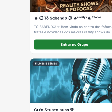
🔥 巛 Tô Sαbєndσ 巛 🔥ʳᵉᵃˡⁱᵗʸˢ & ᶠᵒᶠᵒᶜᵃˢ
TÔ SABENDO! ✨ ​Bem-vindo ao centro das fofoca
tretas e novidades dos maiores reality shows do
Brasil! ​🌾 💥 𝙀𝙈 𝙁𝙊𝘾𝙊: 𝘼 𝙁𝘼𝙕𝙀𝙉𝘿𝘼 (Estreia dia
18/09!) 💥 🌾 (Acompanhe tudo sobre o reality ma
Entrar no Grupo
esperado da Record!)
FILMES E SÉRIES
Cʟᴇ́ᴏ Sᴛᴜᴅɪᴏ ᴅᴜʙs 💚