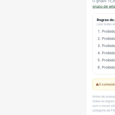
O grupo Tv_
grupo de wh
Regras do
Leia todas a
Proibid
Proibid
Proibid
Proibid
Proibid
Proibido
⚠️
O conteúdo
Antes de acessa
todas as regras
com o nosso sit
categoria de Fil