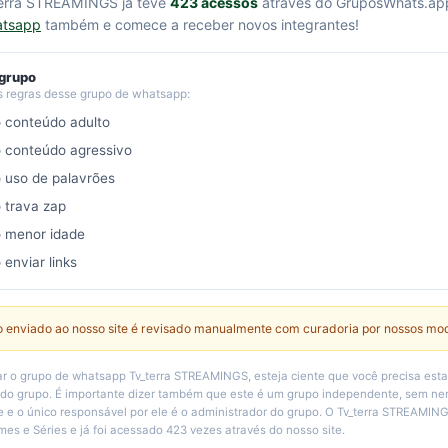
terra STREAMINGS já teve
423 acessos
através do GruposWhats.ap
atsapp
também e comece a receber novos integrantes!
 grupo
s regras desse grupo de whatsapp:
o conteúdo adulto
o conteúdo agressivo
o uso de palavrões
o trava zap
o menor idade
 enviar links
 enviado ao nosso site é revisado manualmente com curadoria por nossos mo
r o grupo de whatsapp Tv_terra STREAMINGS, esteja ciente que você precisa est
 do grupo. É importante dizer também que este é um grupo independente, sem n
e e o único responsável por ele é o administrador do grupo. O Tv_terra STREAMING
mes e Séries e já foi acessado 423 vezes através do nosso site.