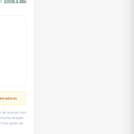
p.
Envie o seu
deradores.
ar de acordo com
enhuma relação
S faz parte da