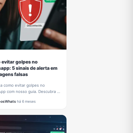
evitar golpes no
app: 5 sinais de alerta em
gens falsas
a como evitar golpes no
pp com nosso guia. Descubra 5
claros para identificar mensagens
posWhats
·
há 6 meses
 e proteger seus dados de
sos.