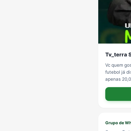
Tv_terra
Vc quem gos
futebol já 
apenas 20,
Grupo de Wha