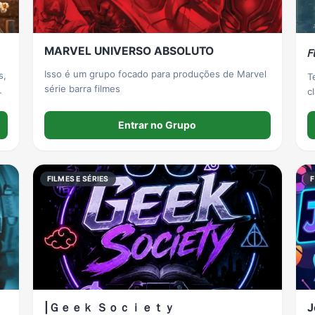
MARVEL UNIVERSO ABSOLUTO
𝘍
Isso é um grupo focado para produções de Marvel
s,
T
série barra filmes
c
is
Entrar no Grupo
FILMES E SÉRIES
F
|Ｇｅｅｋ Ｓｏｃｉｅｔｙ
J