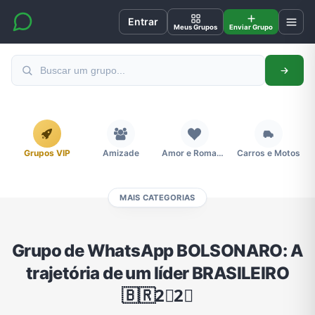
Entrar
Meus Grupos
Enviar Grupo
Grupos VIP
Amizade
Amor e Romance
Carros e Motos
MAIS CATEGORIAS
Cidades
Compra e Venda
Concursos
Desenhos e Animes
Grupo de WhatsApp BOLSONARO: A
trajetória de um líder BRASILEIRO
Divulgação
Educação
Emagrecimento e Perda de Peso
Esportes
🇧🇷2⃣2⃣