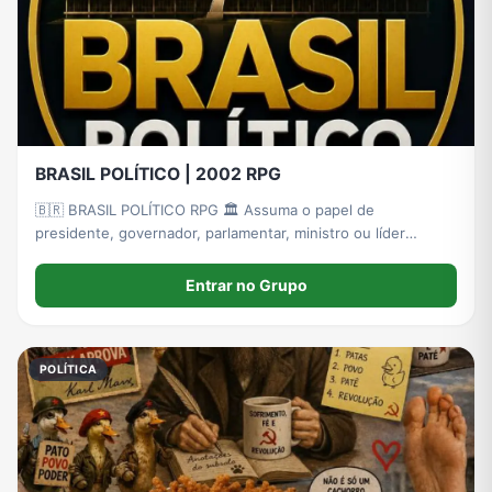
BRASIL POLÍTICO | 2002 RPG
🇧🇷 BRASIL POLÍTICO RPG 🏛️ Assuma o papel de
presidente, governador, parlamentar, ministro ou líder
partidário e viva a política brasileira de forma realista! 🗳️
Entre.
Entrar no Grupo
POLÍTICA