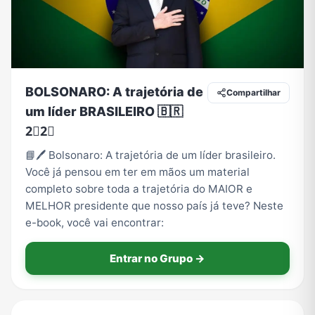
Tecnologia
TV
Vagas de Empregos
Viagem e Turismo
BOLSONARO: A trajetória de
Compartilhar
um líder BRASILEIRO 🇧🇷
Vídeos
2⃣2⃣
📘🖊️ Bolsonaro: A trajetória de um líder brasileiro.
Você já pensou em ter em mãos um material
completo sobre toda a trajetória do MAIOR e
MELHOR presidente que nosso país já teve? Neste
e-book, você vai encontrar:
Entrar no Grupo →