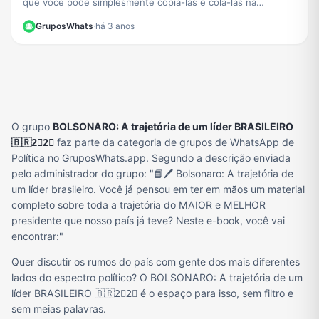
que você pode simplesmente copiá-las e colá-las na
descrição do seu grupo
GruposWhats
·
há 3 anos
O grupo
BOLSONARO: A trajetória de um líder BRASILEIRO
🇧🇷2⃣2⃣
faz parte da categoria de grupos de WhatsApp de
Política no GruposWhats.app. Segundo a descrição enviada
pelo administrador do grupo: "📘🖊️ Bolsonaro: A trajetória de
um líder brasileiro. Você já pensou em ter em mãos um material
completo sobre toda a trajetória do MAIOR e MELHOR
presidente que nosso país já teve? Neste e-book, você vai
encontrar:"
Quer discutir os rumos do país com gente dos mais diferentes
lados do espectro político? O BOLSONARO: A trajetória de um
líder BRASILEIRO 🇧🇷2⃣2⃣ é o espaço para isso, sem filtro e
sem meias palavras.