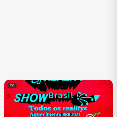
Eventos
Fãs
Figurinhas e Stickers
Filmes e Séries
Frases e Mensagens
Futebol
Games e Jogos
Ganhar Dinheiro
Imobiliária
Investimentos e Finanças
Links
Memes, Engraçados e Zoeira
Moda e Beleza
Música
Namoro
Negócios & Empreendedorismo
TV
Notícias
Outros
Política
Profissões
Receitas
Redes Sociais
Religião
Shitpost