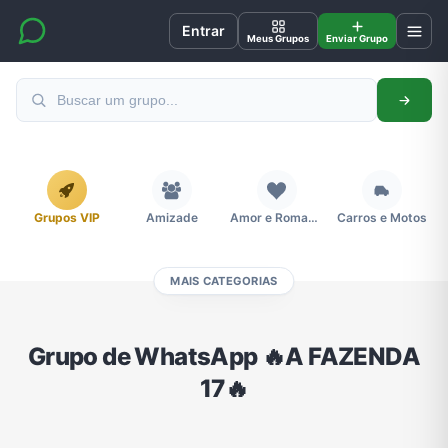
Entrar
Meus Grupos
Enviar Grupo
Grupos VIP
Amizade
Amor e Romance
Carros e Motos
MAIS CATEGORIAS
Cidades
Compra e Venda
Concursos
Desenhos e Animes
Grupo de WhatsApp 🔥A FAZENDA
17🔥
Divulgação
Educação
Emagrecimento e Perda de Peso
Esportes