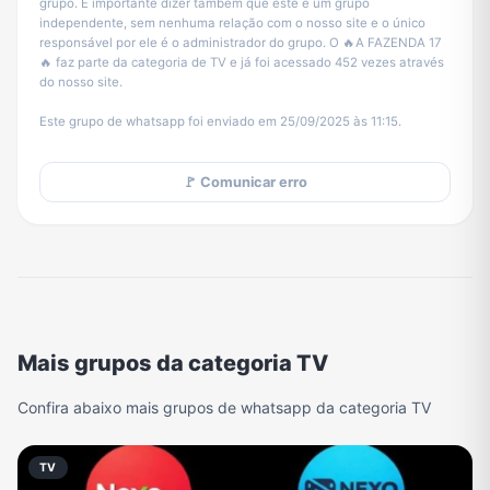
grupo. É importante dizer também que este é um grupo
independente, sem nenhuma relação com o nosso site e o único
responsável por ele é o administrador do grupo. O 🔥A FAZENDA 17
🔥 faz parte da categoria de TV e já foi acessado 452 vezes através
do nosso site.
Este grupo de whatsapp foi enviado em 25/09/2025 às 11:15.
🚩 Comunicar erro
Mais grupos da categoria TV
Confira abaixo mais grupos de whatsapp da categoria TV
TV