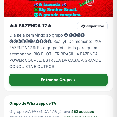
Tecnologia
TV
Vagas de Empregos
Viagem e Turismo
🔥A FAZENDA 17🔥
Compartilhar
Olá seja bem vindo ao grupo 🅐 🅒🅐🅢🅐
🅒🅞🅜🅔🅝🅣Á🅡🅘🅞🅢. Reallyti Do momento: 💢A
Vídeos
FAZENDA 17💢 Este grupo foi criado para quem
acompanha; BIG BLOTHER BRASIL. A FAZENDA.
POWER COUPLE. ESTRELA DA CASA. A GRANDE
CONQUISTA E OUTROS...
Entrar no Grupo →
Grupo de Whatsapp de TV
O grupo 🔥A FAZENDA 17🔥 já teve
452 acessos