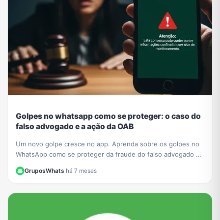
Golpes no whatsapp como se proteger: o caso do
falso advogado e a ação da OAB
Um novo golpe cresce no app. Aprenda sobre os golpes no
WhatsApp como se proteger da fraude do falso advogado e
entenda a ação da OAB para mais segurança.
GruposWhats
·
há 7 meses