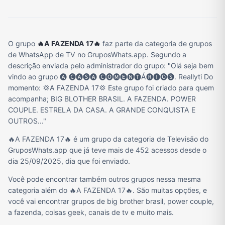
O grupo
🔥A FAZENDA 17🔥
faz parte da categoria de grupos
de WhatsApp de TV no GruposWhats.app. Segundo a
descrição enviada pelo administrador do grupo: "Olá seja bem
vindo ao grupo 🅐 🅒🅐🅢🅐 🅒🅞🅜🅔🅝🅣Á🅡🅘🅞🅢. Reallyti Do
momento: 💢A FAZENDA 17💢 Este grupo foi criado para quem
acompanha; BIG BLOTHER BRASIL. A FAZENDA. POWER
COUPLE. ESTRELA DA CASA. A GRANDE CONQUISTA E
OUTROS..."
🔥A FAZENDA 17🔥 é um grupo da categoria de Televisão do
GruposWhats.app que já teve mais de 452 acessos desde o
dia 25/09/2025, dia que foi enviado.
Você pode encontrar também outros grupos nessa mesma
categoria além do 🔥A FAZENDA 17🔥. São muitas opções, e
você vai encontrar grupos de big brother brasil, power couple,
a fazenda, coisas geek, canais de tv e muito mais.