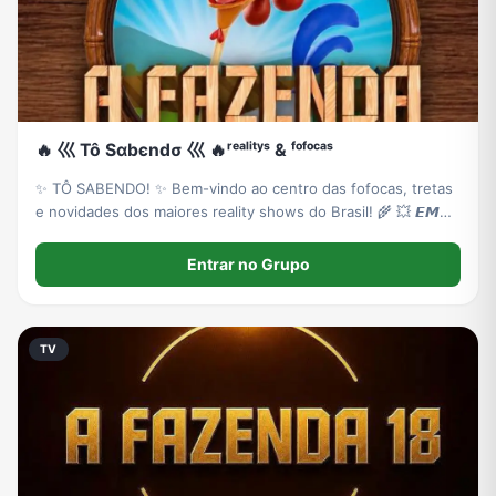
🔥 巛 Tô Sαbєndσ 巛 🔥ʳᵉᵃˡⁱᵗʸˢ & ᶠᵒᶠᵒᶜᵃˢ
✨ TÔ SABENDO! ✨ ​Bem-vindo ao centro das fofocas, tretas
e novidades dos maiores reality shows do Brasil! ​🌾 💥 𝙀𝙈
𝙁𝙊𝘾𝙊: 𝘼 𝙁𝘼𝙕𝙀𝙉𝘿𝘼
Entrar no Grupo
TV