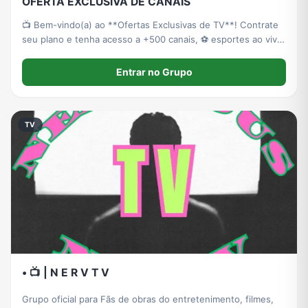
OFERTA EXCLUSIVA DE CANAIS
📺 Bem-vindo(a) ao **Ofertas Exclusivas de TV**! Contrate
seu plano e tenha acesso a +500 canais, ⚽ esportes ao vivo,
🎬 filmes, 🎥 séries e 👶 conteúdo infantil. Atendimento
rápido e suporte dedicado. Venha aproveitar!
Entrar no Grupo
TV
• 📺 | N E R V T V
Grupo oficial para Fãs de obras do entretenimento, filmes,