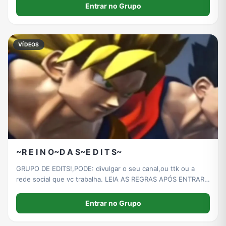
e única: Não leve nada pro coração.
Entrar no Grupo
VÍDEOS
~R E I N O~D A S~E D I T S~
GRUPO DE EDITS!,PODE: divulgar o seu canal,ou ttk ou a
rede social que vc trabalha. LEIA AS REGRAS APÓS ENTRAR
NO GRUPO (na descrição)
Entrar no Grupo