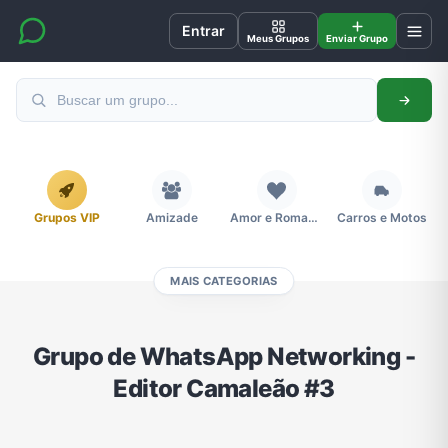
Entrar
Meus Grupos
Enviar Grupo
Grupos VIP
Amizade
Amor e Romance
Carros e Motos
MAIS CATEGORIAS
Cidades
Compra e Venda
Concursos
Desenhos e Animes
Grupo de WhatsApp Networking -
Editor Camaleão #3
Divulgação
Educação
Emagrecimento e Perda de Peso
Esportes