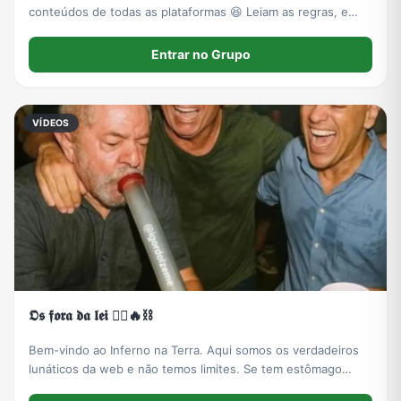
conteúdos de todas as plataformas 😆 Leiam as regras, e
aproveitem o grupo. Limite de idade: Livre
Entrar no Grupo
VÍDEOS
𝕺𝖘 𝖋𝖔𝖗𝖆 𝖉𝖆 𝖑𝖊𝖎 🏴‍☠️🔥⛓️
Bem-vindo ao Inferno na Terra. Aqui somos os verdadeiros
lunáticos da web e não temos limites. Se tem estômago
fraco, cai fora agora. Se ficar, que Deus te abençoe. 1° Regra