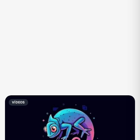
Eventos
Fãs
Figurinhas e Stickers
Filmes e Séries
Frases e Mensagens
Futebol
Games e Jogos
Ganhar Dinheiro
Imobiliária
Investimentos e Finanças
Links
Memes, Engraçados e Zoeira
Moda e Beleza
Música
Namoro
Negócios & Empreendedorismo
VÍDEOS
Notícias
Outros
Política
Profissões
Receitas
Redes Sociais
Religião
Shitpost