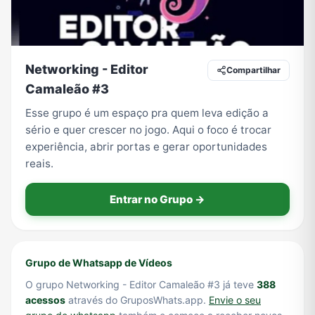
Tecnologia
TV
Vagas de Empregos
Viagem e Turismo
Networking - Editor
Compartilhar
Camaleão #3
Esse grupo é um espaço pra quem leva edição a
Vídeos
sério e quer crescer no jogo. Aqui o foco é trocar
experiência, abrir portas e gerar oportunidades
reais.
Entrar no Grupo →
Grupo de Whatsapp de Vídeos
O grupo Networking - Editor Camaleão #3 já teve
388
acessos
através do GruposWhats.app.
Envie o seu