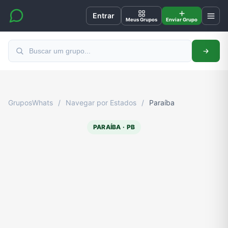
Entrar
Meus Grupos
Enviar Grupo
GruposWhats
/
Navegar por Estados
/
Paraíba
PARAÍBA · PB