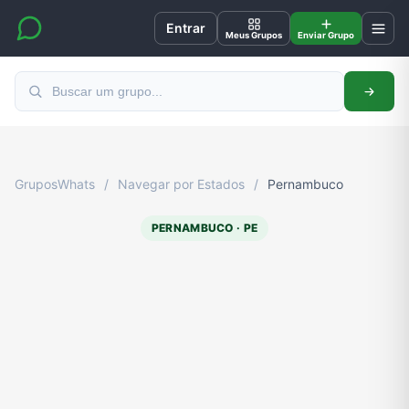
Entrar
Meus Grupos
Enviar Grupo
GruposWhats
/
Navegar por Estados
/
Pernambuco
PERNAMBUCO · PE