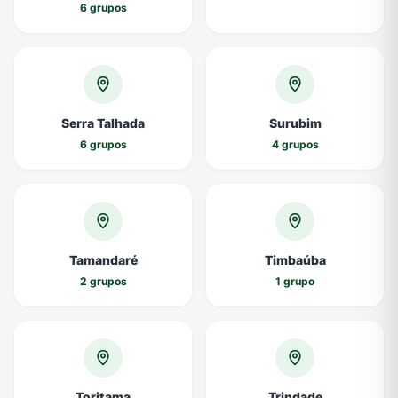
6 grupos
Serra Talhada
Surubim
6 grupos
4 grupos
Tamandaré
Timbaúba
2 grupos
1 grupo
Toritama
Trindade