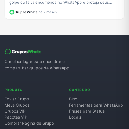
golpe da falsa encomenda no WhatsApp e proteja seus
dados de links maliciosos e cobranças falsas.
GruposWhats
·
há 7 meses
Grupos
Whats
O melhor lugar para encontrar e
compartilhar grupos de WhatsApp.
PRODUTO
CONTEÚDO
Enviar Grupo
Blog
Meus Grupos
Ferramentas para WhatsApp
Grupos VIP
Frases para Status
Pacotes VIP
Locais
Comprar Página de Grupo