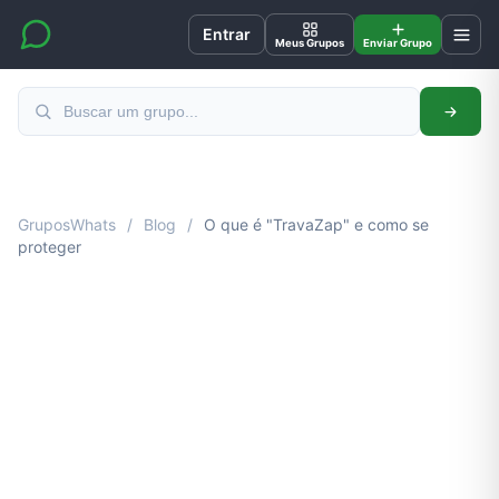
Entrar
Meus Grupos
Enviar Grupo
GruposWhats
/
Blog
/
O que é "TravaZap" e como se
proteger