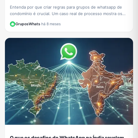
Entenda por que criar regras para grupos de whatsapp de
condomínio é crucial. Um caso real de processo mostra os
riscos. Aprenda a evitar problemas legais.
GruposWhats
·
há 8 meses
O que os desafios do WhatsApp na Índia revelam