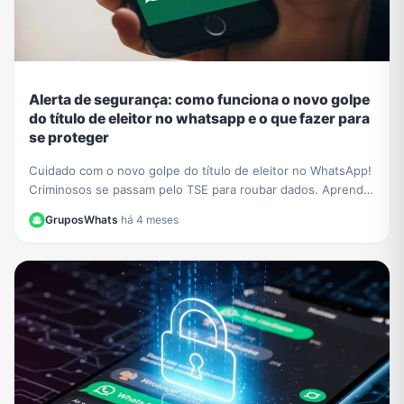
Alerta de segurança: como funciona o novo golpe
do título de eleitor no whatsapp e o que fazer para
se proteger
Cuidado com o novo golpe do título de eleitor no WhatsApp!
Criminosos se passam pelo TSE para roubar dados. Aprenda
a identificar a fraude e proteja-se.
GruposWhats
·
há 4 meses