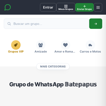
Entrar
Meus Grupos
Enviar Grupo
Grupos VIP
Amizade
Amor e Romance
Carros e Motos
MAIS CATEGORIAS
Cidades
Compra e Venda
Concursos
Desenhos e Animes
Grupo de WhatsApp 𝔹𝕒𝕥𝕖𝕡𝕒𝕡𝕦𝕤
Divulgação
Educação
Emagrecimento e Perda de Peso
Esportes