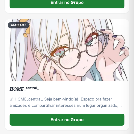
Entrar no Grupo
AMIZADE
𝐻𝑂𝑀𝐸_ᶜᵉⁿᵗʳᵃˡ-
🌌 HOME_central_ Seja bem-vindo(a)! Espaço pra fazer
amizades e compartilhar interesses num lugar organizado,
divertido e respeitoso. 👥 Permitido: 13 a 29 anos
Entrar no Grupo