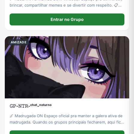
brincar, compartilhar memes e se divertir com respeito. 📋
Requisitos 👤 Idade permitida: 14 a 25 anos
Entrar no Grupo
AMIZADE
𝙶𝙿-𝙽𝚃𝚁-ᶜʰᵃᵗ-ⁿᵒᵗᵘʳⁿᵒ
🌌 Madrugada ON Espaço oficial pra manter a galera ativa de
madrugada. Quando os grupos principais fecharem, aqui fica
aberto pra conversar, interagir e se divertir.