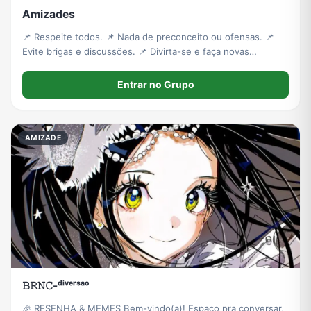
Amizades
📌 Respeite todos. 📌 Nada de preconceito ou ofensas. 📌
Evite brigas e discussões. 📌 Divirta-se e faça novas
amizades!
Entrar no Grupo
AMIZADE
𝙱𝚁𝙽𝙲-ᵈⁱᵛᵉʳˢᵃᵒ
🎉 RESENHA & MEMES Bem-vindo(a)! Espaço pra conversar,