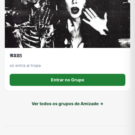
𝕽𝖀𝕷𝕊
só entra ai tropa
Entrar no Grupo
Ver todos os grupos de Amizade →