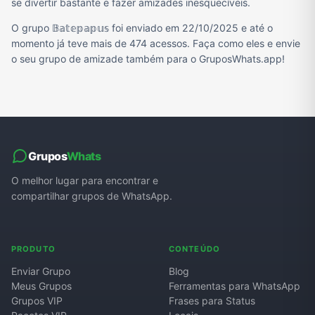
se divertir bastante e fazer amizades inesquecíveis.
O grupo 𝔹𝕒𝕥𝕖𝕡𝕒𝕡𝕦𝕤 foi enviado em 22/10/2025 e até o
momento já teve mais de 474 acessos. Faça como eles e envie
o seu grupo de amizade também para o GruposWhats.app!
Grupos
Whats
O melhor lugar para encontrar e
compartilhar grupos de WhatsApp.
PRODUTO
CONTEÚDO
Enviar Grupo
Blog
Meus Grupos
Ferramentas para WhatsApp
Grupos VIP
Frases para Status