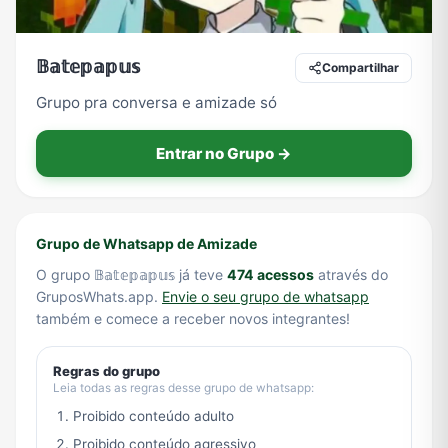
𝔹𝕒𝕥𝕖𝕡𝕒𝕡𝕦𝕤
Compartilhar
Tecnologia
TV
Vagas de Empregos
Viagem e Turismo
Grupo pra conversa e amizade só
Entrar no Grupo →
Vídeos
Grupo de Whatsapp de Amizade
O grupo 𝔹𝕒𝕥𝕖𝕡𝕒𝕡𝕦𝕤 já teve
474 acessos
através do
GruposWhats.app.
Envie o seu grupo de whatsapp
também e comece a receber novos integrantes!
Regras do grupo
Leia todas as regras desse grupo de whatsapp:
Proibido conteúdo adulto
Proibido conteúdo agressivo