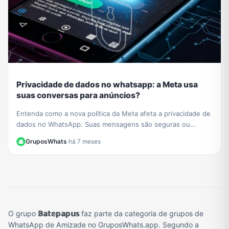
Privacidade de dados no whatsapp: a Meta usa
suas conversas para anúncios?
Entenda como a nova política da Meta afeta a privacidade de
dados no WhatsApp. Suas mensagens são seguras ou
usadas para anúncios? Esclarecemos tudo aqui.
GruposWhats
·
há 7 meses
O grupo
𝔹𝕒𝕥𝕖𝕡𝕒𝕡𝕦𝕤
faz parte da categoria de grupos de
WhatsApp de Amizade no GruposWhats.app. Segundo a