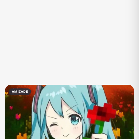
Eventos
Fãs
Figurinhas e Stickers
Filmes e Séries
Frases e Mensagens
Futebol
Games e Jogos
Ganhar Dinheiro
Imobiliária
Investimentos e Finanças
Links
Memes, Engraçados e Zoeira
Moda e Beleza
Música
Namoro
Negócios & Empreendedorismo
AMIZADE
Notícias
Outros
Política
Profissões
Receitas
Redes Sociais
Religião
Shitpost