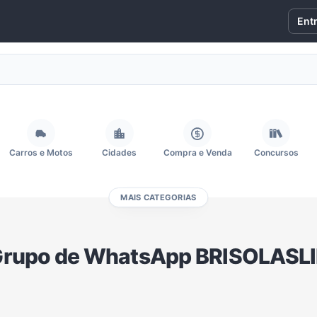
Ent
Carros e Motos
Cidades
Compra e Venda
Concursos
MAIS CATEGORIAS
Fãs
Figurinhas e Stickers
Filmes e Séries
Frases e Mensagens
rupo de WhatsApp BRISOLASL
Memes, Engraçados e Zoeira
Moda e Beleza
Música
Namoro