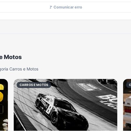
🚩 Comunicar erro
 e Motos
oria Carros e Motos
CARROS E MOTOS