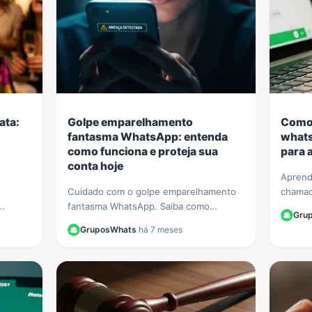
ata:
Golpe emparelhamento
Como 
fantasma WhatsApp: entenda
whats
como funciona e proteja sua
para 
conta hoje
Aprend
Cuidado com o golpe emparelhamento
chamad
fantasma WhatsApp. Saiba como
tudo s
Gru
rete de
criminosos espionam suas conversas e
vídeo 
GruposWhats
·
há 7 meses
a mais
aprenda a verificar e proteger sua conta
instala
agora.