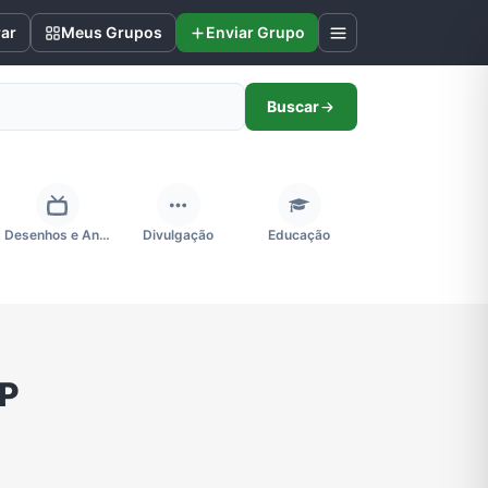
rar
Meus Grupos
Enviar Grupo
Buscar
Desenhos e Animes
Divulgação
Educação
Futebol
Games e Jogos
Ganhar Dinheiro
IP
Negócios & Empreendedorismo
Notícias
Outros