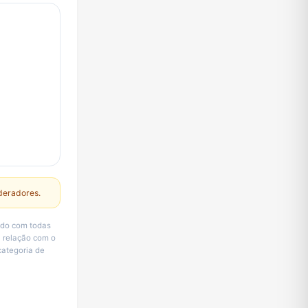
deradores.
rdo com todas
 relação com o
categoria de