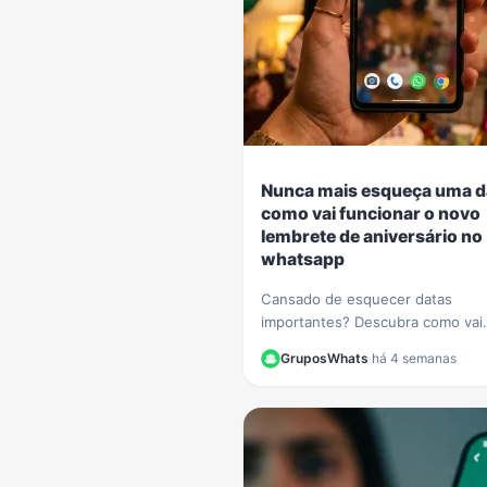
Nunca mais esqueça uma d
como vai funcionar o novo
lembrete de aniversário no
whatsapp
Cansado de esquecer datas
importantes? Descubra como vai
funcionar a nova função de lemb
GruposWhats
·
há 4 semanas
aniversário no WhatsApp e nunc
perca uma comemoração.