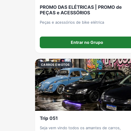
PROMO DAS ELÉTRICAS | PROMO de
PEÇAS e ACESSÓRIOS
Peças e acessórios de bike elétrica
Entrar no Grupo
CARROS E MOTOS
Trip 051
Seja vem vindo todos os amantes de carros,