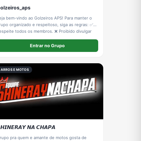
olzeiros_aps
eja bem-vindo ao Golzeiros APS! Para manter o
rupo organizado e respeitoso, siga as regras: ✅
espeite todos os membros. ❌ Proibido divulgar
ogos de azar, tigrinho ou qualquer tipo de aposta.
 Vendas de carros e peça
Entrar no Grupo
CARROS E MOTOS
𝙃𝙄𝙉𝙀𝙍𝘼𝙔 𝙉𝘼 𝘾𝙃𝘼𝙋𝘼
rupo pra quem e amante de motos gosta de