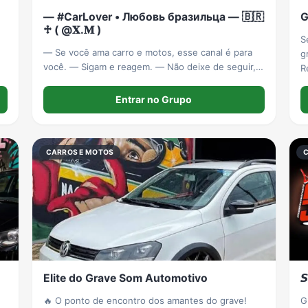
— #CarLover • Любовь бразильца — 🇧🇷
G
♱ ( @𝐗.𝐌 )
S
— Se você ama carro e motos, esse canal é para
g
você. — Sigam e reagem. — Não deixe de seguir,
R
por favor!
j

Entrar no Grupo
CARROS E MOTOS
Elite do Grave Som Automotivo

🔥 O ponto de encontro dos amantes do grave!
G