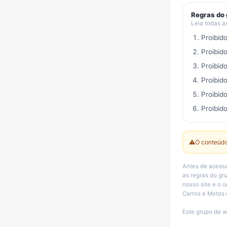
Regras do
Leia todas a
Proibid
Proibid
Proibid
Proibid
Proibid
Proibido
⚠️
O conteúdo
Antes de acessa
as regras do g
nosso site e o 
Carros e Motos 
Este grupo de w