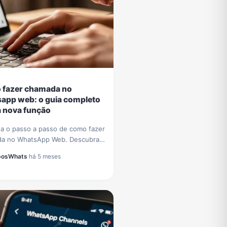
fazer chamada no
app web: o guia completo
a nova função
a o passo a passo de como fazer
a no WhatsApp Web. Descubra
obre a nova função de voz e
posWhats
·
há 5 meses
que chegou ao navegador sem
r nada.