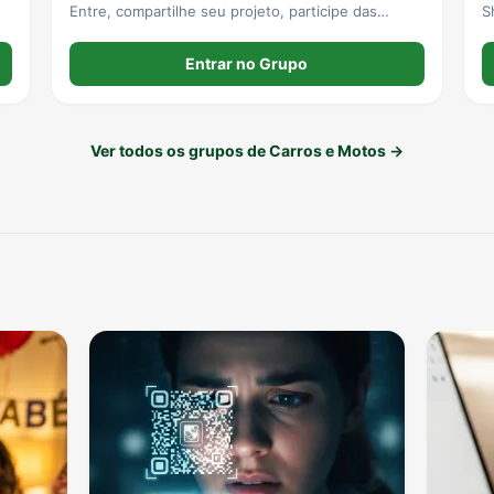
Entre, compartilhe seu projeto, participe das
S
resenhas, conheça novas amizades e mostre seu
som. Respeito, organização e paixão pelo som
Entrar no Grupo
automotivo sempre em primeiro lugar. 🚘🔊
Ver todos os grupos de Carros e Motos →