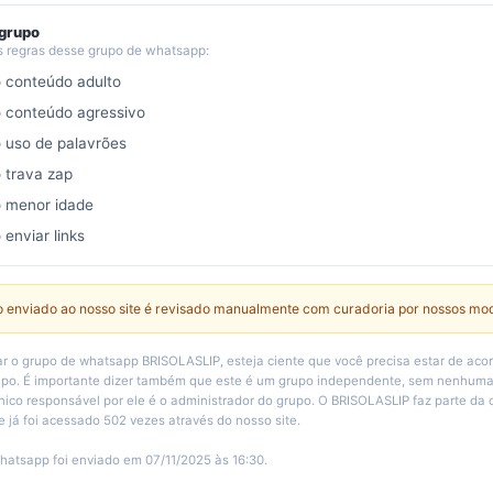
 grupo
s regras desse grupo de whatsapp:
o conteúdo adulto
o conteúdo agressivo
o uso de palavrões
o trava zap
o menor idade
 enviar links
 enviado ao nosso site é revisado manualmente com curadoria por nossos mo
r o grupo de whatsapp BRISOLASLIP, esteja ciente que você precisa estar de aco
rupo. É importante dizer também que este é um grupo independente, sem nenhuma
único responsável por ele é o administrador do grupo. O BRISOLASLIP faz parte da 
e já foi acessado 502 vezes através do nosso site.
hatsapp foi enviado em 07/11/2025 às 16:30.