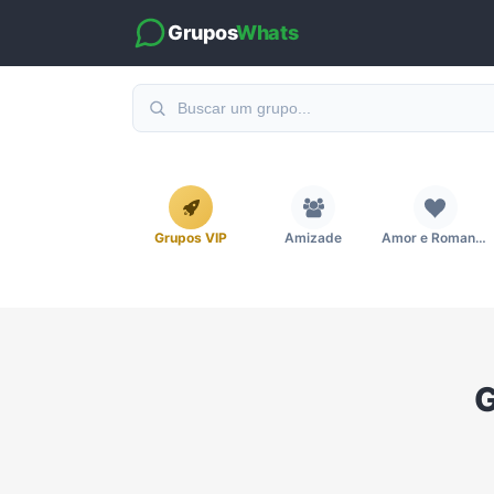
Grupos
Whats
Grupos VIP
Amizade
Amor e Romance
Emagrecimento e Perda de Peso
Esportes
Eventos
G
Imobiliária
Investimentos e Finanças
Links