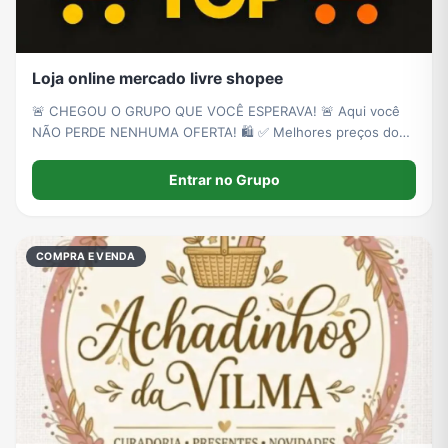
Loja online mercado livre shopee
🚨 CHEGOU O GRUPO QUE VOCÊ ESPERAVA! 🚨 Aqui você
NÃO PERDE NENHUMA OFERTA! 🛍️ ✅ Melhores preços do
Mercado Livre e Shopee ✅ Produtos verificados e confiáveis
✅ Muita promoção, desconto e até frete GRÁTIS ✅ Novas
Entrar no Grupo
ofertas TODOS OS DIAS!
COMPRA E VENDA