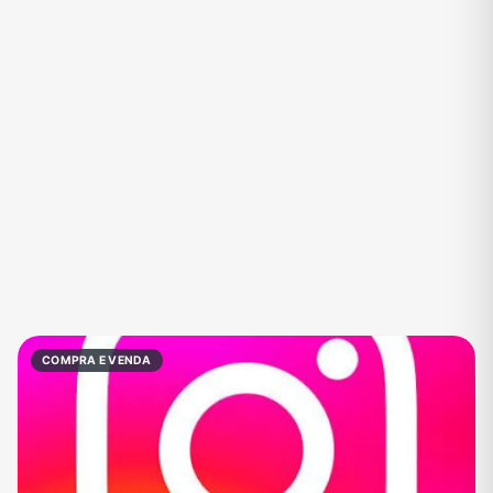
Eventos
Fãs
Figurinhas e Stickers
Filmes e Séries
Frases e Mensagens
Futebol
Games e Jogos
Ganhar Dinheiro
Imobiliária
Investimentos e Finanças
Links
Memes, Engraçados e Zoeira
Moda e Beleza
Música
Namoro
Negócios & Empreendedorismo
COMPRA E VENDA
Notícias
Outros
Política
Profissões
Receitas
Redes Sociais
Religião
Shitpost