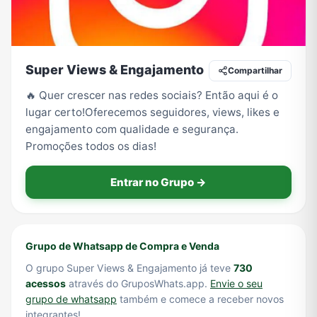
Tecnologia
TV
Vagas de Empregos
Viagem e Turismo
Super Views & Engajamento
Compartilhar
🔥 Quer crescer nas redes sociais? Então aqui é o
lugar certo!Oferecemos seguidores, views, likes e
Vídeos
engajamento com qualidade e segurança.
Promoções todos os dias!
Entrar no Grupo →
Grupo de Whatsapp de Compra e Venda
O grupo Super Views & Engajamento já teve
730
acessos
através do GruposWhats.app.
Envie o seu
grupo de whatsapp
também e comece a receber novos
integrantes!