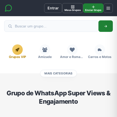
Entrar
Meus Grupos
Enviar Grupo
Grupos VIP
Amizade
Amor e Romance
Carros e Motos
MAIS CATEGORIAS
Cidades
Compra e Venda
Concursos
Desenhos e Animes
Grupo de WhatsApp Super Views &
Engajamento
Divulgação
Educação
Emagrecimento e Perda de Peso
Esportes