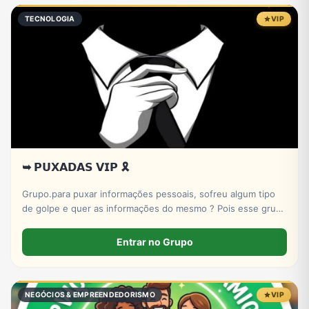
TECNOLOGIA
VIP
➥ 𝗣𝗨𝗫𝗔𝗗𝗔𝗦 𝗩𝗜𝗣 🎗️
Grupo.para puxar informações pessoais, sofreu algum tipo
de golpe e quer as informações do mesmo ? Pois esse grupo
serve pra isso! Entre e conheça nosso X-bot | PUXADAS VIP
🎲
Entrar no Grupo
NEGÓCIOS & EMPREENDEDORISMO
VIP