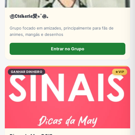
಄𝕺𝖙𝖆́𝖐𝖆𝖗𝖎𝖆愛⋆˚꩜｡
Grupo focado em amizades, principalmente para fãs de
animes, mangás e desenhos
Entrar no Grupo
GANHAR DINHEIRO
VIP