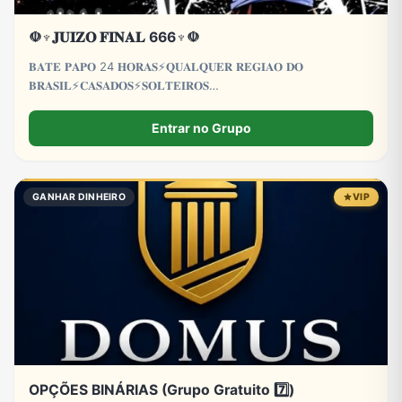
☫♆𝐉𝐔𝐈𝐙𝐎 𝐅𝐈𝐍𝐀𝐋 666♆☫
𝐁𝐀𝐓𝐄 𝐏𝐀𝐏𝐎 24 𝐇𝐎𝐑𝐀𝐒⚡𝐐𝐔𝐀𝐋𝐐𝐔𝐄𝐑 𝐑𝐄𝐆𝐈𝐀𝐎 𝐃𝐎
𝐁𝐑𝐀𝐒𝐈𝐋⚡𝐂𝐀𝐒𝐀𝐃𝐎𝐒⚡𝐒𝐎𝐋𝐓𝐄𝐈𝐑𝐎𝐒
𝐂𝐀𝐒𝐀𝐃𝐀𝐒⚡𝐒𝐎𝐋𝐓𝐄𝐈𝐑𝐀𝐒⚡𝐋𝐆𝐁𝐓𝐐𝐈𝐀+⚡𝐓𝐑𝐄𝐓𝐀
𝐀𝐕𝐎𝐍𝐓𝐀𝐃𝐄⚡𝐏𝐑𝐎𝐈𝐁𝐈𝐃𝐎 𝐌𝐄𝐍𝐎𝐑𝐄𝐒 𝐃𝐄 18 𝐀𝐍𝐎𝐒
Entrar no Grupo
GANHAR DINHEIRO
VIP
OPÇÕES BINÁRIAS (Grupo Gratuito 7️⃣)