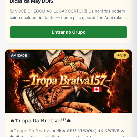
Dicas da May DOIS
🚀 VOCÊ CHEGOU AO LUGAR CERTO! ⏳ Os horários podem
sair a qualquer instante — quem pisca, perde! 🔥 Aqui rola: ✔
Novas plataformas ✔ Sinais estratégicos ✔ Sorteios de p!xs
& bancas ✔ Conteúdo exclusivo
Entrar no Grupo
AMIZADE
VIP
🔥𝚃𝚛𝚘𝚙𝚊 𝙳𝚊 𝙱𝚛𝚊𝚝𝚟𝚊¹⁵⁷🔥
🔥𝚃𝚛𝚘𝚙𝚊 𝙳𝚊 𝙱𝚛𝚊𝚝𝚟𝚊🔥 🎭🔥 𝑩𝑬𝑴-𝑽𝑰𝑵𝑫𝑶(𝑨) 𝑨𝑶 𝑮𝑹𝑼𝑷𝑶! 🔥