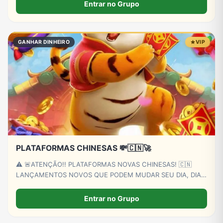
Entrar no Grupo
GANHAR DINHEIRO
VIP
PLATAFORMAS CHINESAS 💸🇨🇳🚀
⚠️ 🚨ATENÇÃO!! PLATAFORMAS NOVAS CHINESAS! 🇨🇳
LANÇAMENTOS NOVOS QUE PODEM MUDAR SEU DIA, DIA!
🍀 FAÇA SUA FEZINHA E GANHE O DIA COM PREMIOS DAS
PLATAFORMAS LANÇADAS NESTE PERFIL 💸💸
Entrar no Grupo