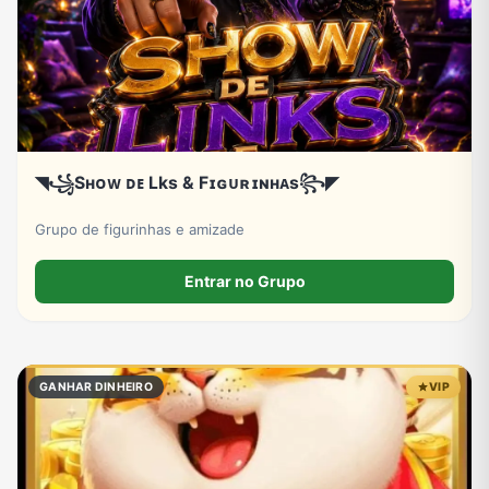
◥꧁Sʜᴏᴡ ᴅᴇ Lks & Fɪɢᴜʀɪɴʜᴀs꧂◤
Grupo de figurinhas e amizade
Entrar no Grupo
GANHAR DINHEIRO
VIP