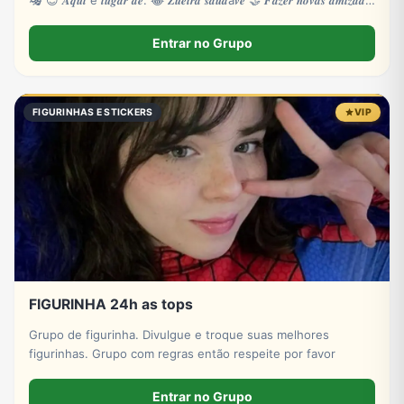
🎭 😎 𝑨𝒒𝒖𝒊 é 𝒍𝒖𝒈𝒂𝒓 𝒅𝒆: 😂 𝒁𝒖𝒆𝒊𝒓𝒂 𝒔𝒂𝒖𝒅á𝒗𝒆 🤝 𝑭𝒂𝒛𝒆𝒓 𝒏𝒐𝒗𝒂𝒔 𝒂𝒎𝒊𝒛𝒂𝒅𝒆𝒔
🎮
Entrar no Grupo
FIGURINHAS E STICKERS
VIP
FIGURINHA 24h as tops
Grupo de figurinha. Divulgue e troque suas melhores
figurinhas. Grupo com regras então respeite por favor
Entrar no Grupo