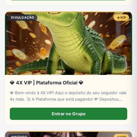
DIVULGAÇÃO
VIP
💎 4X VIP | Plataforma Oficial 💎
💎 Bem-vindo à 4X VIP! Aqui o depósito do seu seguidor vale
4x mais. 🚀 A Plataforma que está pagando! 💸 Depositou
R$100? Fica com R$400. 💰 Depositou R$1.000? Fica com
R$4.000. 👑 Blogueiros recebem 50% de cada depósito.
Entrar no Grupo