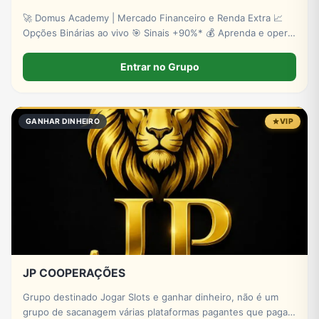
🚀 Domus Academy | Mercado Financeiro e Renda Extra 📈
Opções Binárias ao vivo 🎯 Sinais +90%* 💰 Aprenda e opere
com estratégia ✅ Cadastre-se: http://lpevooption.site/
*Risco de perdas.
Entrar no Grupo
GANHAR DINHEIRO
VIP
JP COOPERAÇÕES
Grupo destinado Jogar Slots e ganhar dinheiro, não é um
grupo de sacanagem várias plataformas pagantes que pagam