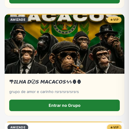
AMIZADE
VIP
🌴𝙄𝙇𝙃𝘼 𝘿〄𝙎 𝙈𝘼𝘾𝘼𝘾𝙊𝙎ϟϟ🦍🦍
grupo de amor e carinho rsrsrsrsrsrsrs
Entrar no Grupo
AMIZADE
VIP