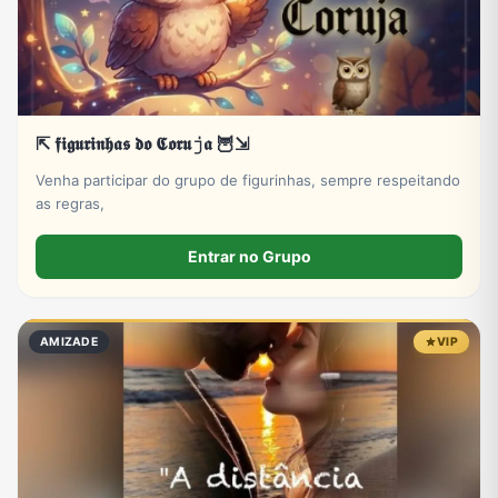
⇱ 𝖋𝖎𝖌𝖚𝖗𝖎𝖓𝖍𝖆𝖘 𝖉𝖔 𝕮𝖔𝖗𝖚𝚓𝖆 🦉⇲
Venha participar do grupo de figurinhas, sempre respeitando
as regras,
Entrar no Grupo
AMIZADE
VIP