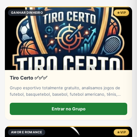
Eventos
Fãs
Figurinhas e Stickers
Filmes e Séries
GANHAR DINHEIRO
VIP
Frases e Mensagens
Futebol
Games e Jogos
Ganhar Dinheiro
Imobiliária
Investimentos e Finanças
Links
Memes, Engraçados e Zoeira
Tiro Certo ✅✅✅
Moda e Beleza
Música
Namoro
Negócios & Empreendedorismo
Grupo esportivo totalmente gratuito, analisamos jogos de
futebol, basquetebol, basebol, futebol americano, tênis,
hóquei no gelo. Venha fazer parte dessa história tá bem.
Entrar no Grupo
Notícias
Outros
Política
Profissões
AMOR E ROMANCE
VIP
Receitas
Redes Sociais
Religião
Shitpost