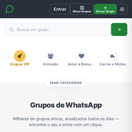
Entrar
Meus Grupos
Enviar Grupo
Grupos VIP
Amizade
Amor e Romance
Carros e Motos
MAIS CATEGORIAS
Cidades
Compra e Venda
Concursos
Desenhos e Animes
Grupos de WhatsApp
Divulgação
Educação
Emagrecimento e Perda de Peso
Esportes
Milhares de grupos ativos, atualizados todos os dias —
encontre o seu e entre com um clique.