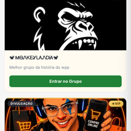
Tecnologia
TV
Vagas de Empregos
Viagem e Turismo
Vídeos
🐒 MᎾᏁᏦᎬᎽᏞᎪᏁᎠᎥᎪ🐒
Melhor grupo da história do wpp
Entrar no Grupo
DIVULGAÇÃO
VIP