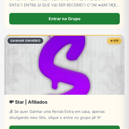
ΣNTΔ❍ ΣNTRΔ ΔI QUΣ VΔI SΣR RΣCΣBID❍ C❍M ➦∆M❍R ⃟E
C∆RINH❍ BB💕🫵😏
Entrar no Grupo
GANHAR DINHEIRO
VIP
💸 Star | Afiliados
💰 Se quer Ganhar uma Renda Extra em casa, apenas
divulgando meu Site, clique e entre no grupo já! 🩵