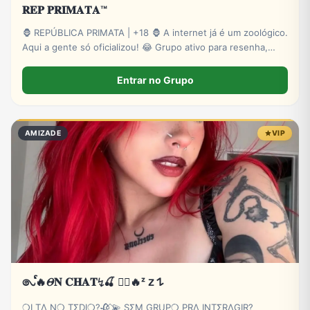
𝐑𝐄𝐏 𝐏𝐑𝐈𝐌𝐀𝐓𝐀™
🦍 REPÚBLICA PRIMATA | +18 🦍 A internet já é um zoológico.
Aqui a gente só oficializou! 😂 Grupo ativo para resenha,
zoeira, memes, stickers e novas amizades. Administração
presente e muita interação. Entre para o bando! 🍌🔥 🔞
Entrar no Grupo
Exclusivo para maiores.
AMIZADE
VIP
𑇢ᩘ🔥𝛩𝐍 𝐂𝐇𝐀𝐓↯🍒 ⃝⃔‌‌🔥ᶻ 𝗓 𐰁
❍I TΔ N❍ TΣDI❍?🥀 ⃟💫 SΣM GRUP❍ PRΔ INTΣRΔGIR?