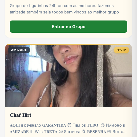
Grupo de figurinhas 24h on com as melhores fazemos
amizade também seja todos bem vindos ao melhor grupo
Entrar no Grupo
AMIZADE
VIP
𝐂𝐡𝐚𝐭' 𝐇𝐢𝐫𝐭
𝐀𝐐𝐔𝐈 ᴇ‌ ᴅɪᴠᴇʀsᴀ‌ᴏ 𝐆𝐀𝐑𝐀𝐍𝐓𝐈𝐃𝐀 😈 Tᴇᴍ ᴅᴇ 𝐓𝐔𝐃𝐎 😏 Nᴀᴍᴏʀᴏ ᴇ
𝐀𝐌𝐈𝐙𝐀𝐃𝐄❤️‍🔥 Wᴇʙ 𝐓𝐑𝐄𝐓𝐀 🤬 Sʜɪᴛᴘᴏsᴛ 🌀 𝐑𝐄𝐒𝐄𝐍𝐇𝐀 🤣 Bᴏᴛ ᴏɴ