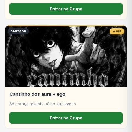
24H 🤖 ᴇ ᴍᴜɪᴛᴀs 𝐙𝐎𝐄𝐈𝐑𝐀 👻 ᴍᴜɪᴛᴀs 𝐁𝐑𝐈𝐍𝐂𝐀𝐃𝐄𝐈𝐑𝐀𝐒 🌴
Entrar no Grupo
AMIZADE
VIP
Cantinho dos aura + ego
Só entra,a resenha tá on six sevenn
Entrar no Grupo