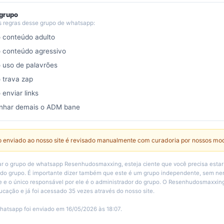
 grupo
s regras desse grupo de whatsapp:
o conteúdo adulto
o conteúdo agressivo
o uso de palavrões
o trava zap
 enviar links
nhar demais o ADM bane
 enviado ao nosso site é revisado manualmente com curadoria por nossos mo
r o grupo de whatsapp Resenhudosmaxxing, esteja ciente que você precisa esta
 do grupo. É importante dizer também que este é um grupo independente, sem n
e e o único responsável por ele é o administrador do grupo. O Resenhudosmaxxing
ucação e já foi acessado 35 vezes através do nosso site.
hatsapp foi enviado em 16/05/2026 às 18:07.