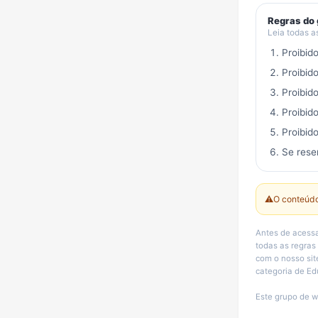
Regras do
Leia todas a
Proibid
Proibid
Proibid
Proibid
Proibido
Se rese
⚠️
O conteúdo
Antes de acessa
todas as regras
com o nosso sit
categoria de Ed
Este grupo de w