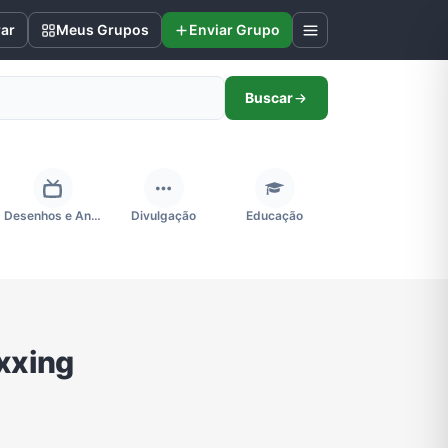
rar
Meus Grupos
Enviar Grupo
Buscar
Desenhos e Animes
Divulgação
Educação
Futebol
Games e Jogos
Ganhar Dinheiro
xxing
Negócios & Empreendedorismo
Notícias
Outros