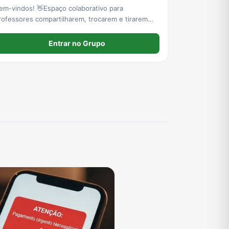
em-vindos! 👋Espaço colaborativo para
rofessores compartilharem, trocarem e tirarem
úvidas sobre atividades adaptadas e inclusão
r. 💡🚫 Regras e Organização: foco total no
Entrar no Grupo
ema do grupo.Compartilho ideias, materiais e
icas.