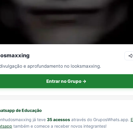
dosmaxxing
divulgação e aprofundamento no looksmaxxing.
Entrar no Grupo →
atsapp de Educação
enhudosmaxxing já teve
35 acessos
através do GruposWhats.app.
E
atsapp
também e comece a receber novos integrantes!