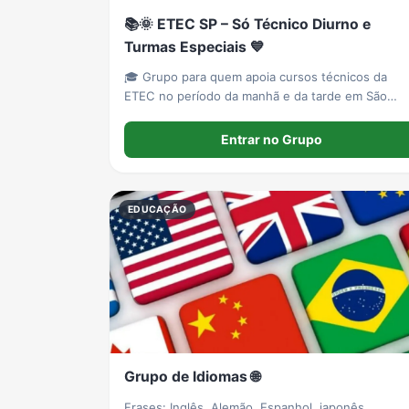
📚🌞 ETEC SP – Só Técnico Diurno e
Turmas Especiais 💙
🎓 Grupo para quem apoia cursos técnicos da
ETEC no período da manhã e da tarde em São
Paulo. 🤝 Espaço para divulgar informações,
vestibulinhos, abaixo-assinados e propostas de
Entrar no Grupo
turmas especiais. 💙 Todos são bem-vindos, com
respeito, inclusão e colaboraçã
EDUCAÇÃO
Grupo de Idiomas 🌐
Frases: Inglês, Alemão, Espanhol, japonês,