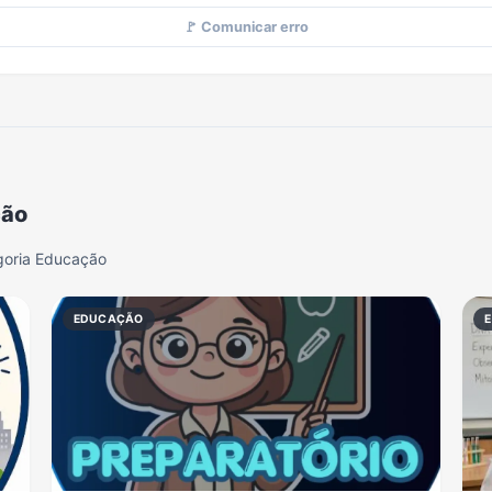
🚩 Comunicar erro
ção
goria Educação
EDUCAÇÃO