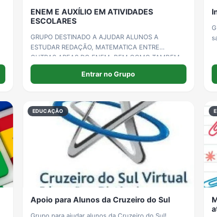
ENEM E AUXÍLIO EM ATIVIDADES
I
ESCOLARES
G
GRUPO DESTINADO A AJUDAR ALUNOS A
s
ESTUDAR REDAÇÃO, MATEMATICA ENTRE
OUTRAS AREAS DO ENEM, BEM COMO TAMBEM
AJUDAR NAS ATIVIDADES ESCOLARES.
Entrar no Grupo
EDUCAÇÃO
Apoio para Alunos da Cruzeiro do Sul
M
a
Grupo para ajudar alunos da Cruzeiro do Sul!