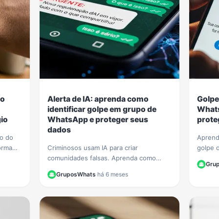
 o
Alerta de IA: aprenda como
Golpe
identificar golpe em grupo de
Whats
io
WhatsApp e proteger seus
prote
dados
ão do
Aprend
orma
Criminosos usam IA para criar
golpe 
o
comunidades falsas. Aprenda como
Veja di
Gru
identificar golpe em grupo de WhatsApp
seus da
GruposWhats
·
há 6 meses
e proteja seus dados de fraudes
finance
sofisticadas.