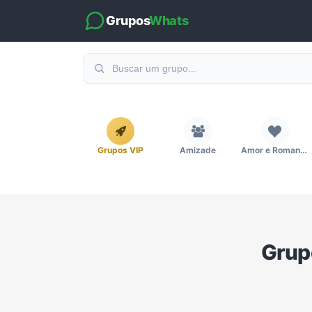
Grupos
Whats
Grupos VIP
Amizade
Amor e Romance
Emagrecimento e Perda de Peso
Esportes
Eventos
Grup
Imobiliária
Investimentos e Finanças
Links