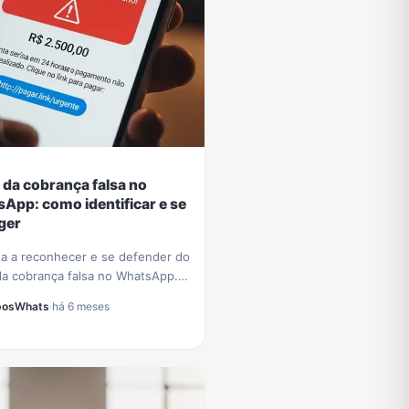
 da cobrança falsa no
App: como identificar e se
ger
a a reconhecer e se defender do
da cobrança falsa no WhatsApp.
cas essenciais para proteger
posWhats
·
há 6 meses
dos e evitar prejuízos
iros.