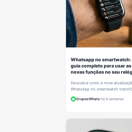
Whatsapp no smartwatch:
guia completo para usar as
novas funções no seu relóg
Descubra como a nova atualizaç
WhatsApp no smartwatch transf
seu relógio! Nosso guia complet
GruposWhats
·
há 4 semanas
mostra como iniciar conversas e
gerenciar chats.