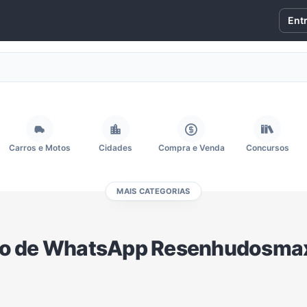
Ent
Carros e Motos
Cidades
Compra e Venda
Concursos
MAIS CATEGORIAS
Fãs
Figurinhas e Stickers
Filmes e Séries
Frases e Mensagens
o de WhatsApp Resenhudosma
Memes, Engraçados e Zoeira
Moda e Beleza
Música
Namoro