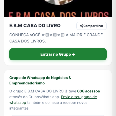
Tecnologia
TV
Vagas de Empregos
Viagem e Turismo
E.B.M CASA DO LIVRO
Compartilhar
CONHEÇA VOCÊ 🫵🏻🫵🏻🫵🏻 A MAIOR É GRANDE
CASA DOS LIVROS.
Vídeos
Entrar no Grupo →
Grupo de Whatsapp de Negócios &
Empreendedorismo
O grupo E.B.M CASA DO LIVRO já teve
608 acessos
através do GruposWhats.app.
Envie o seu grupo de
whatsapp
também e comece a receber novos
integrantes!