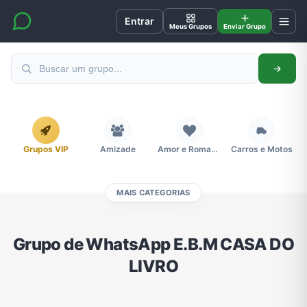
Entrar
Meus Grupos
Enviar Grupo
Grupos VIP
Amizade
Amor e Romance
Carros e Motos
MAIS CATEGORIAS
Cidades
Compra e Venda
Concursos
Desenhos e Animes
Grupo de WhatsApp E.B.M CASA DO
LIVRO
Divulgação
Educação
Emagrecimento e Perda de Peso
Esportes