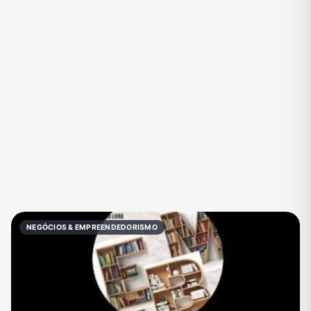
Eventos
Fãs
Figurinhas e Stickers
Filmes e Séries
Frases e Mensagens
Futebol
Games e Jogos
Ganhar Dinheiro
Imobiliária
Investimentos e Finanças
Links
Memes, Engraçados e Zoeira
Moda e Beleza
Música
Namoro
Negócios & Empreendedorismo
NEGÓCIOS & EMPREENDEDORISMO
Notícias
Outros
Política
Profissões
Receitas
Redes Sociais
Religião
Shitpost