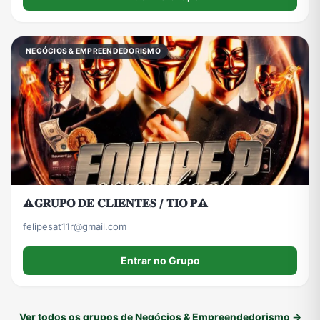
NEGÓCIOS & EMPREENDEDORISMO
⚠️𝐆𝐑𝐔𝐏𝐎 𝐃𝐄 𝐂𝐋𝐈𝐄𝐍𝐓𝐄𝐒 / 𝐓𝐈𝐎 𝐏⚠️
felipesat11r@gmail.com
Entrar no Grupo
Ver todos os grupos de Negócios & Empreendedorismo →