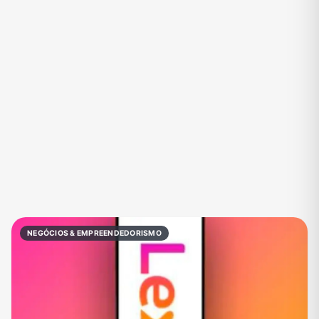
Eventos
Fãs
Figurinhas e Stickers
Filmes e Séries
Frases e Mensagens
Futebol
Games e Jogos
Ganhar Dinheiro
Imobiliária
Investimentos e Finanças
Links
Memes, Engraçados e Zoeira
Moda e Beleza
Música
Namoro
Negócios & Empreendedorismo
NEGÓCIOS & EMPREENDEDORISMO
Notícias
Outros
Política
Profissões
Receitas
Redes Sociais
Religião
Shitpost