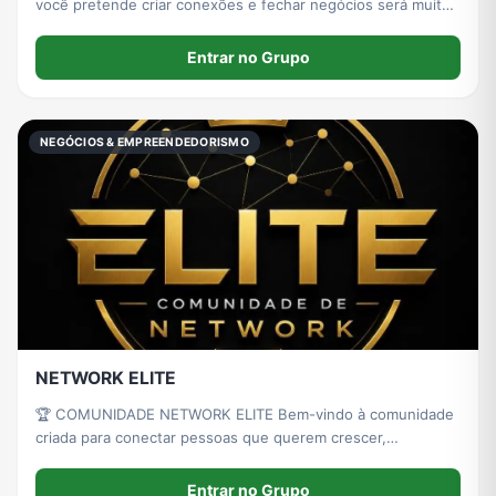
você pretende criar conexões e fechar negócios será muito
bem vindo.
Entrar no Grupo
NEGÓCIOS & EMPREENDEDORISMO
NETWORK ELITE
🏆 COMUNIDADE NETWORK ELITE Bem-vindo à comunidade
criada para conectar pessoas que querem crescer,
empreender, aprender e construir novas oportunidades. 🙏
Entrar no Grupo