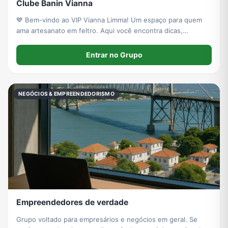
Clube Banin Vianna
💙 Bem-vindo ao VIP Vianna Limma! Um espaço para quem
ama artesanato em feltro. Aqui você encontra dicas,
lançamentos, promoções exclusivas, conteúdos, inspirações
e novidades em primeira mão. Faça parte dessa comunidade
Entrar no Grupo
criativa! 🧵✨
NEGÓCIOS & EMPREENDEDORISMO
Empreendedores de verdade
Grupo voltado para empresários e negócios em geral. Se