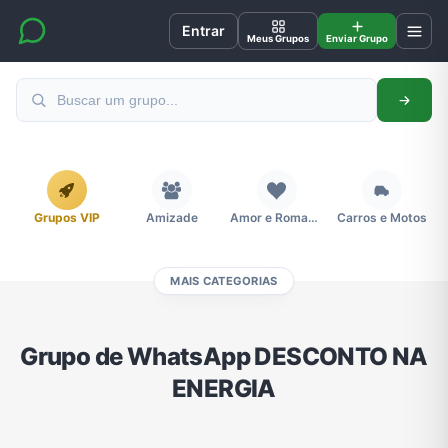
Entrar
Meus Grupos
Enviar Grupo
Grupos VIP
Amizade
Amor e Romance
Carros e Motos
MAIS CATEGORIAS
Cidades
Compra e Venda
Concursos
Desenhos e Animes
Grupo de WhatsApp DESCONTO NA
ENERGIA
Divulgação
Educação
Emagrecimento e Perda de Peso
Esportes