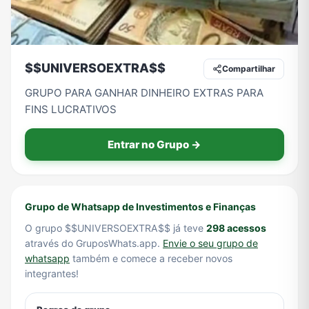
Tecnologia
TV
Vagas de Empregos
Viagem e Turismo
$$UNIVERSOEXTRA$$
Compartilhar
GRUPO PARA GANHAR DINHEIRO EXTRAS PARA
FINS LUCRATIVOS
Vídeos
Entrar no Grupo →
Grupo de Whatsapp de Investimentos e Finanças
O grupo $$UNIVERSOEXTRA$$ já teve
298 acessos
através do GruposWhats.app.
Envie o seu grupo de
whatsapp
também e comece a receber novos
integrantes!