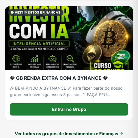
INVESTIMENTOS E FINANÇAS
💎 GB RENDA EXTRA COM A BYNANCE 💎
🎉 BEM-VINDO À BYTNANCE 🎉 Para fazer parte do nosso
grupo exclusivo siga esses 3 passos: 1. FAÇA SEU
CADASTRO PRIMEIRO Crie sua conta na plataforma:
https://app.bytnance.com/u/edlomax
Entrar no Grupo
Ver todos os grupos de Investimentos e Finanças →