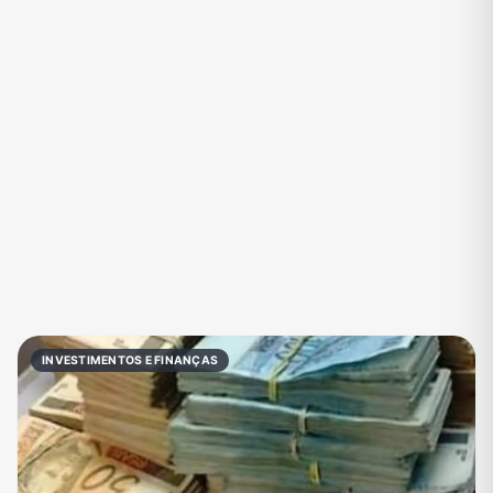
Eventos
Fãs
Figurinhas e Stickers
Filmes e Séries
Frases e Mensagens
Futebol
Games e Jogos
Ganhar Dinheiro
Imobiliária
Investimentos e Finanças
Links
Memes, Engraçados e Zoeira
Moda e Beleza
Música
Namoro
Negócios & Empreendedorismo
INVESTIMENTOS E FINANÇAS
Notícias
Outros
Política
Profissões
Receitas
Redes Sociais
Religião
Shitpost