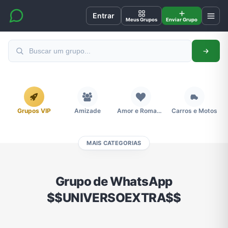
Entrar
Meus Grupos
Enviar Grupo
Grupos VIP
Amizade
Amor e Romance
Carros e Motos
MAIS CATEGORIAS
Cidades
Compra e Venda
Concursos
Desenhos e Animes
Grupo de WhatsApp
$$UNIVERSOEXTRA$$
Divulgação
Educação
Emagrecimento e Perda de Peso
Esportes