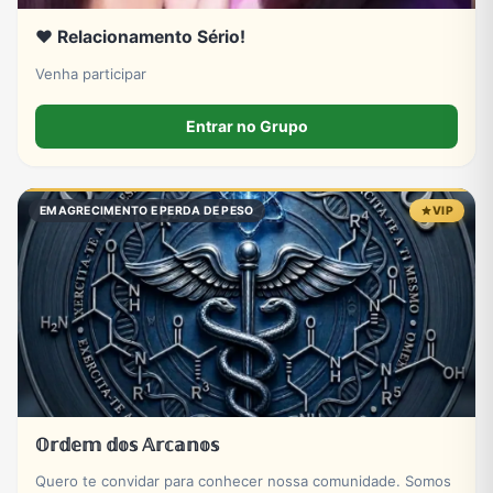
❤️ Relacionamento Sério!
Venha participar
Entrar no Grupo
EMAGRECIMENTO E PERDA DE PESO
VIP
𝕆𝕣𝕕𝕖𝕞 𝕕𝕠𝕤 𝔸𝕣𝕔𝕒𝕟𝕠𝕤
Quero te convidar para conhecer nossa comunidade. Somos