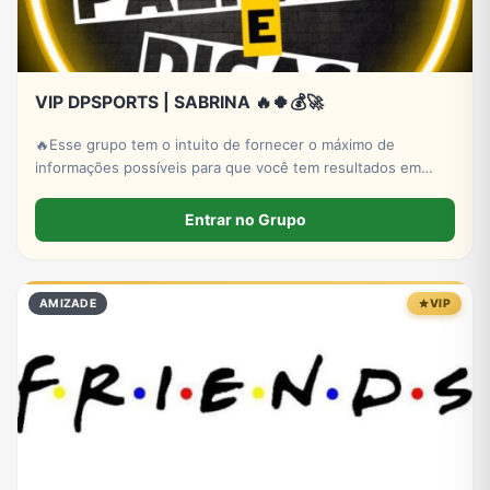
VIP DPSPORTS | SABRINA 🔥🍀💰🚀
🔥Esse grupo tem o intuito de fornecer o máximo de
informações possíveis para que você tem resultados em
apostas. 👉 Nosso objetivo é que você consiga ter no
mínimo um aproveitamento acima de 82% de assertividade.
Entrar no Grupo
AMIZADE
VIP