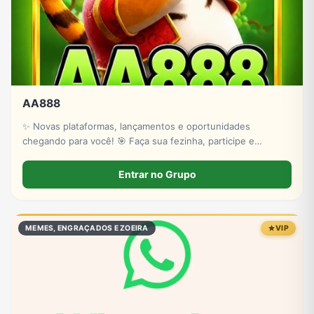
AA888
✨ Novas plataformas, lançamentos e oportunidades
chegando para você! 🎯 Faça sua fezinha, participe e
acompanhe as plataformas apresentadas neste perfil. 🍀
*Quem sabe a próxima surpresa não pode mudar o seu dia?*
Entrar no Grupo
🏆
MEMES, ENGRAÇADOS E ZOEIRA
VIP