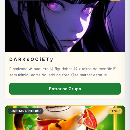
D Λ R K s O C i E T y
🫟 amizade 🍆 paquera 🪅 figurinhas 🚨 zueiras de montão 🃏
sem mimi🖕.adms do lado de fora 💨se marcar estatus
invisível 🫵tem troco 💤💤💤vem na paz 🤬
Entrar no Grupo
GANHAR DINHEIRO
VIP