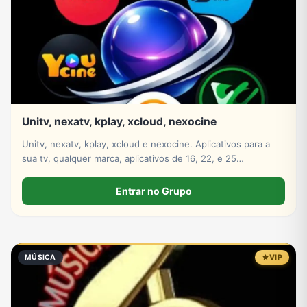
Unitv, nexatv, kplay, xcloud, nexocine
Unitv, nexatv, kplay, xcloud e nexocine. Aplicativos para a
sua tv, qualquer marca, aplicativos de 16, 22, e 25
mensalmente só escolher
Entrar no Grupo
MÚSICA
VIP