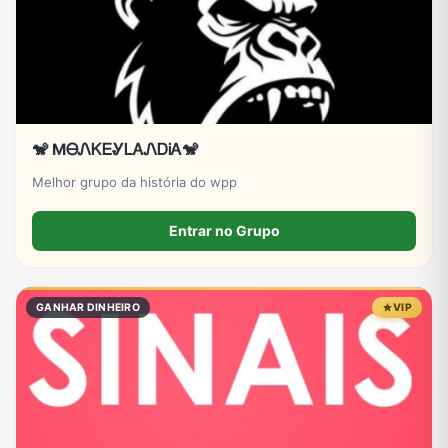
🐒 MᎾᏁᏦᎬᎽᏞᎪᏁᎠᎥᎪ🐒
Melhor grupo da história do wpp
Entrar no Grupo
GANHAR DINHEIRO
VIP