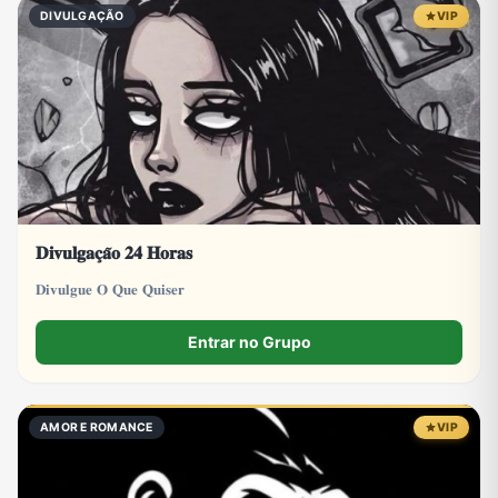
DIVULGAÇÃO
VIP
𝐃𝐢𝐯𝐮𝐥𝐠𝐚𝐜̧𝐚̃𝐨 𝟐𝟒 𝐇𝐨𝐫𝐚𝐬
𝐃𝐢𝐯𝐮𝐥𝐠𝐮𝐞 𝐎 𝐐𝐮𝐞 𝐐𝐮𝐢𝐬𝐞𝐫
Entrar no Grupo
AMOR E ROMANCE
VIP