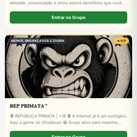
amizade, comunicação e entre outros benefícios que você
pode encontrar no ZAP ZAP! Venham e se junto conosco.
Entrar no Grupo
MEMES, ENGRAÇADOS E ZOEIRA
VIP
𝐑𝐄𝐏 𝐏𝐑𝐈𝐌𝐀𝐓𝐀™
🦍 REPÚBLICA PRIMATA | +18 🦍 A internet já é um zoológico.
Aqui a gente só oficializou! 😂 Grupo ativo para resenha,
zoeira, memes, stickers e novas amizades. Administração
presente e muita interação. Entre para o bando! 🍌🔥 🔞
Entrar no Grupo