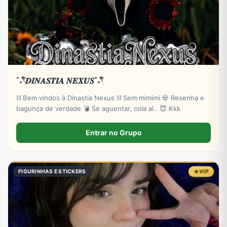
˚˖𓍢ִ໋𝑫𝑰𝑵𝑨𝑺𝑻𝑰𝑨 𝑵𝑬𝑿𝑼𝑺˚˖𓍢ִ໋
⛓️ Bem vindos à Dinastia Nexus ⛓️ Sem mimimi 💀 Resenha e
bagunça de verdade 💣 Se aguentar, cola aí.. 😈 Kkk
Entrar no Grupo
FIGURINHAS E STICKERS
VIP