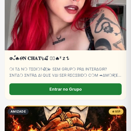
Tecnologia
TV
Vagas de Empregos
Viagem e Turismo
Vídeos
𑇢ᩘ🔥𝛩𝐍 𝐂𝐇𝐀𝐓↯🍒 ⃝⃔‌‌🔥ᶻ 𝗓 𐰁
❍I TΔ N❍ TΣDI❍?🥀 ⃟💫 SΣM GRUP❍ PRΔ INTΣRΔGIR?
ΣNTΔ❍ ΣNTRΔ ΔI QUΣ VΔI SΣR RΣCΣBID❍ C❍M ➦∆M❍R ⃟E
C∆RINH❍ BB💕🫵😏
Entrar no Grupo
AMIZADE
VIP