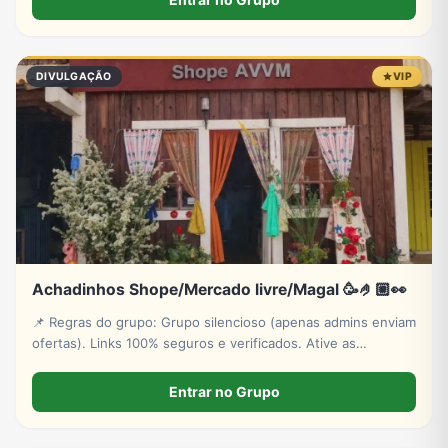
Exclusivo para maiores.
DIVULGAÇÃO
VIP
Achadinhos Shope/Mercado livre/Magal 🥳🤌🏼👀
📌 Regras do grupo: ​​Grupo silencioso (apenas admins enviam
ofertas). ​Links 100% seguros e verificados. ​Ative as
notificações para não perder os bugs e estoques relâmpago!
​👉 Aproveite e convide os amigos para economizar também
Entrar no Grupo