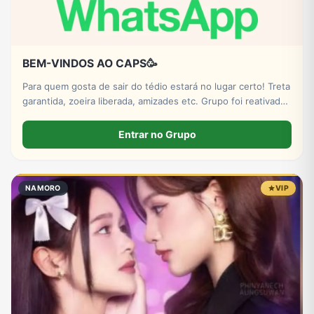
BEM-VINDOS AO CAPS🥳
Para quem gosta de sair do tédio estará no lugar certo! Treta
garantida, zoeira liberada, amizades etc. Grupo foi reativado
tem nem 24 h está fresquinho, venha fazer parte e sair do
tédio.
Entrar no Grupo
NAMORO
VIP