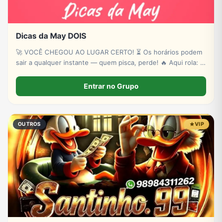
Dicas da May DOIS
🚀 VOCÊ CHEGOU AO LUGAR CERTO! ⏳ Os horários podem
sair a qualquer instante — quem pisca, perde! 🔥 Aqui rola: ✔
Novas plataformas ✔ Sinais estratégicos ✔ Sorteios de p!xs
& bancas ✔ Conteúdo exclusivo
Entrar no Grupo
OUTROS
VIP