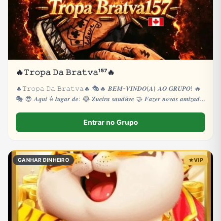
🔥𝚃𝚛𝚘𝚙𝚊 𝙳𝚊 𝙱𝚛𝚊𝚝𝚟𝚊¹⁵⁷🔥
🔥𝚃𝚛𝚘𝚙𝚊 𝙳𝚊 𝙱𝚛𝚊𝚝𝚟𝚊🔥 🎭🔥 𝑩𝑬𝑴-𝑽𝑰𝑵𝑫𝑶(𝑨) 𝑨𝑶 𝑮𝑹𝑼𝑷𝑶! 🔥
🎭 😎 𝑨𝒒𝒖𝒊 é 𝒍𝒖𝒈𝒂𝒓 𝒅𝒆: 😂 𝒁𝒖𝒆𝒊𝒓𝒂 𝒔𝒂𝒖𝒅á𝒗𝒆 🤝 𝑭𝒂𝒛𝒆𝒓 𝒏𝒐𝒗𝒂𝒔 𝒂𝒎𝒊𝒛𝒂𝒅𝒆𝒔
🎮
Entrar no Grupo
GANHAR DINHEIRO
VIP