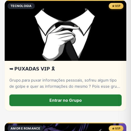
TECNOLOGIA
VIP
➥ 𝗣𝗨𝗫𝗔𝗗𝗔𝗦 𝗩𝗜𝗣 🎗️
Grupo.para puxar informações pessoais, sofreu algum tipo
de golpe e quer as informações do mesmo ? Pois esse grupo
serve pra isso! Entre e conheça nosso X-bot | PUXADAS VIP
🎲
Entrar no Grupo
AMOR E ROMANCE
VIP