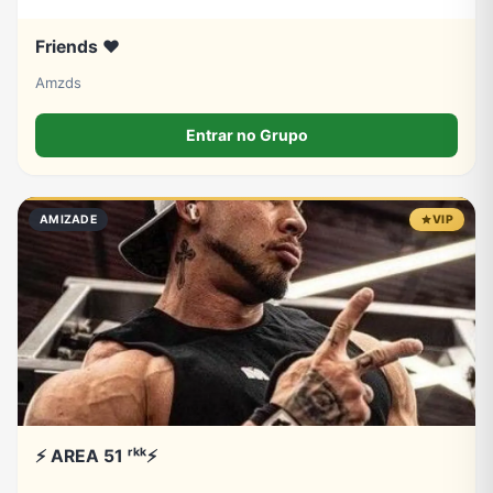
Friends ❤️
Amzds
Entrar no Grupo
AMIZADE
VIP
⚡ AREA 51 ʳᵏᵏ⚡