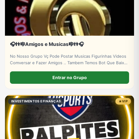
🎧👫🎼Amigos e Musicas🎼👫🎧
No Nosso Grupo Vç Pode Postar Musicas Figurinhas Videos
Comversar e Fazer Amigos .. Tambem Temos Bot Que Baixa
Musicas e Videos .
Entrar no Grupo
INVESTIMENTOS E FINANÇAS
VIP