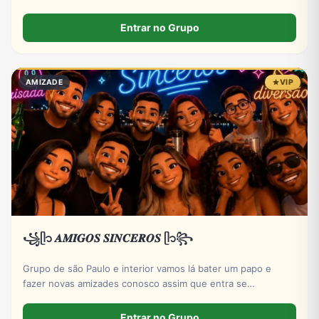
🍀 FAÇA SUA FEZINHA E GANHE O DIA COM PREMIOS DAS
PLATAFORMAS LANÇADAS NESTE PERFIL 💸💸
Entrar no Grupo
AMIZADE
VIP
꧁ᥫ᭡ 𝑨𝑴𝑰𝑮𝑶𝑺 𝑺𝑰𝑵𝑪𝑬𝑹𝑶𝑺 ᥫ᭡꧂
Grupo de são Paulo e interior vamos lá bater um papo e
fazer novas amizades conosco assim que entra se
apresentar por favor só números DDD 11 ao 19 por favor
Entrar no Grupo