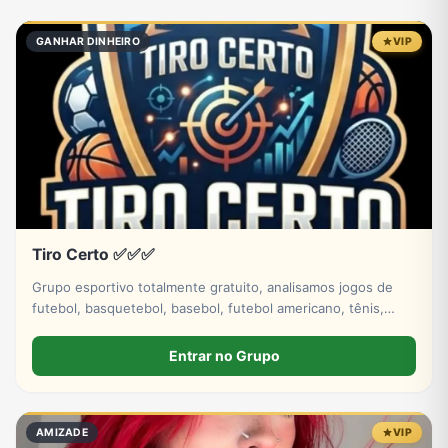
Eventos
Fãs
Figurinhas e Stickers
Filmes e Séries
GANHAR DINHEIRO
VIP
Frases e Mensagens
Futebol
Games e Jogos
Ganhar Dinheiro
Imobiliária
Investimentos e Finanças
Links
Memes, Engraçados e Zoeira
Tiro Certo ✅✅✅
Moda e Beleza
Música
Namoro
Negócios & Empreendedorismo
Grupo esportivo totalmente gratuito, analisamos jogos de
futebol, basquetebol, basebol, futebol americano, tênis,
hóquei no gelo. Venha fazer parte dessa história tá bem.
Entrar no Grupo
Notícias
Outros
Política
Profissões
AMIZADE
VIP
Receitas
Redes Sociais
Religião
Shitpost