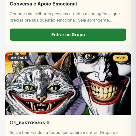
Conversa e Apoio Emocional
Conheça as melhores pessoas e tenha a abrangência que
precisa pra sua questão emocional! Seja abrangente,
empático e compreensivo. Obrigado a todos!
Entrar no Grupo
AMIZADE
VIP
𝙾𝚜_вαѕтαя∂σѕ ⍟
Sejam bem-vindos a todos que queiram entrar. Grupo de