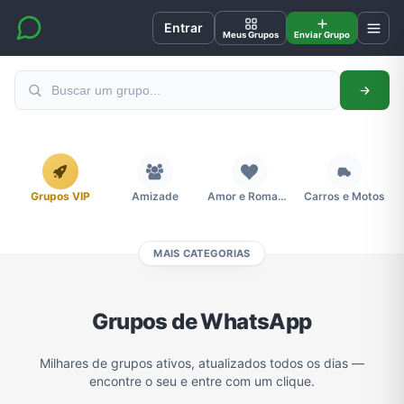
Entrar
Meus Grupos
Enviar Grupo
Grupos VIP
Amizade
Amor e Romance
Carros e Motos
MAIS CATEGORIAS
Cidades
Compra e Venda
Concursos
Desenhos e Animes
Grupos de WhatsApp
Divulgação
Educação
Emagrecimento e Perda de Peso
Esportes
Milhares de grupos ativos, atualizados todos os dias —
encontre o seu e entre com um clique.