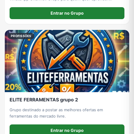
nutrição de cães, gatos e animais de produção, e se
profissionalizar com a formação completa.. Get the latest
Entrar no Grupo
updates directly on WhatsApp.
PROFISSÕES
ELITE FERRAMENTAS grupo 2
Grupo destinado a postar as melhores ofertas em
ferramentas do mercado livre.
Entrar no Grupo