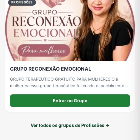
PROFISSÕES
GRUPO RECONEXÃO EMOCIONAL
GRUPO TERAPEUTICO GRATUITO PARA MULHERES Olá
mulheres esse grupo terapêutico foi criado especialmente
para vocês. Vocês que tem problemas de ansiedade,
depressão, síndrome do pânico entre outros. Entre agora em
Entrar no Grupo
nosso grupo GRATUITO.
Ver todos os grupos de Profissões →