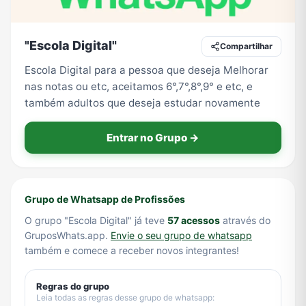
"Escola Digital"
Compartilhar
Tecnologia
TV
Vagas de Empregos
Viagem e Turismo
Escola Digital para a pessoa que deseja Melhorar
nas notas ou etc, aceitamos 6°,7°,8°,9° e etc, e
também adultos que deseja estudar novamente
Vídeos
Entrar no Grupo →
Grupo de Whatsapp de Profissões
O grupo "Escola Digital" já teve
57 acessos
através do
GruposWhats.app.
Envie o seu grupo de whatsapp
também e comece a receber novos integrantes!
Regras do grupo
Leia todas as regras desse grupo de whatsapp: