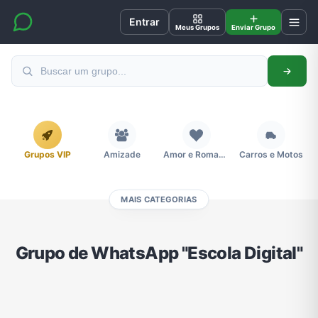
Entrar
Meus Grupos
Enviar Grupo
Grupos VIP
Amizade
Amor e Romance
Carros e Motos
MAIS CATEGORIAS
Cidades
Compra e Venda
Concursos
Desenhos e Animes
Grupo de WhatsApp "Escola Digital"
Divulgação
Educação
Emagrecimento e Perda de Peso
Esportes