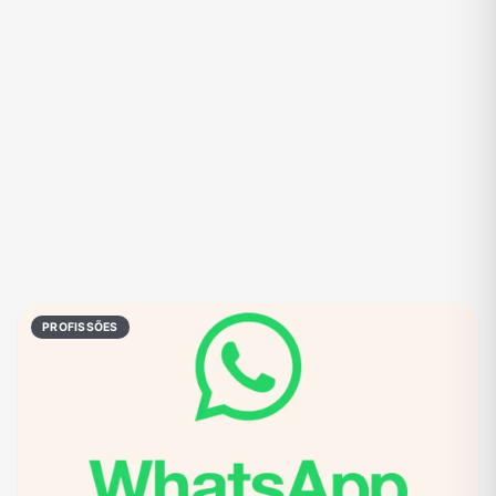
Eventos
Fãs
Figurinhas e Stickers
Filmes e Séries
Frases e Mensagens
Futebol
Games e Jogos
Ganhar Dinheiro
Imobiliária
Investimentos e Finanças
Links
Memes, Engraçados e Zoeira
Moda e Beleza
Música
Namoro
Negócios & Empreendedorismo
PROFISSÕES
Notícias
Outros
Política
Profissões
Receitas
Redes Sociais
Religião
Shitpost