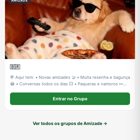
AMIZADE
🇧🇷
💬 Aqui tem: • Novas amizades 🤝 • Muita resenha e bagunça
😂 • Conversas todos os dias 💥 • Paqueras e namoros 👀❤️
• Gente divertida para conhecer ✨
Entrar no Grupo
Ver todos os grupos de Amizade →