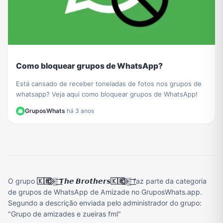
Como bloquear grupos de WhatsApp?
Está cansado de receber toneladas de fotos nos grupos de
whatsapp? Veja aqui como bloquear grupos de WhatsApp!
GruposWhats
·
há 3 anos
O grupo
🇰🇷⃟ ⃟▒͟͞ 𝙏𝙝𝙚 𝘽𝙧𝙤𝙩𝙝𝙚𝙧𝙨🇰🇷⃟ ⃟▒͟͞
faz parte da categoria
de grupos de WhatsApp de Amizade no GruposWhats.app.
Segundo a descrição enviada pelo administrador do grupo:
"Grupo de amizades e zueiras fml"