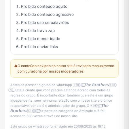
Proibido conteúdo adulto
Proibido conteúdo agressivo
Proibido uso de palavrões
Proibido trava zap
Proibido menor idade
Proibido enviar links
⚠️
O conteúdo enviado ao nosso site é revisado manualmente
com curadoria por nossos moderadores.
Antes de acessar o grupo de whatsapp 🇰🇷⃟ ⃟▒͟͞ 𝙏𝙝𝙚 𝘽𝙧𝙤𝙩𝙝𝙚𝙧𝙨🇰🇷⃟
⃟▒͟͞, esteja ciente que você precisa estar de acordo com todas as
regras do grupo. É importante dizer também que este é um grupo
independente, sem nenhuma relação com o nosso site e o único
responsável por ele é o administrador do grupo. O 🇰🇷⃟ ⃟▒͟͞ 𝙏𝙝𝙚
𝘽𝙧𝙤𝙩𝙝𝙚𝙧𝙨🇰🇷⃟ ⃟▒͟͞ faz parte da categoria de Amizade e já foi
acessado 608 vezes através do nosso site.
Este grupo de whatsapp foi enviado em 20/06/2025 às 19:15.