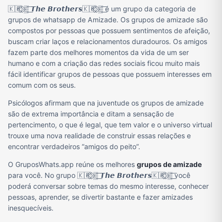
🇰🇷⃟ ⃟▒͟͞ 𝙏𝙝𝙚 𝘽𝙧𝙤𝙩𝙝𝙚𝙧𝙨🇰🇷⃟ ⃟▒͟͞ é um grupo da categoria de
grupos de whatsapp de Amizade. Os grupos de amizade são
compostos por pessoas que possuem sentimentos de afeição,
buscam criar laços e relacionamentos duradouros. Os amigos
fazem parte dos melhores momentos da vida de um ser
humano e com a criação das redes sociais ficou muito mais
fácil identificar grupos de pessoas que possuem interesses em
comum com os seus.
Psicólogos afirmam que na juventude os grupos de amizade
são de extrema importância e ditam a sensação de
pertencimento, o que é legal, que tem valor e o universo virtual
trouxe uma nova realidade de construir essas relações e
encontrar verdadeiros “amigos do peito”.
O GruposWhats.app reúne os melhores
grupos de amizade
para você. No grupo 🇰🇷⃟ ⃟▒͟͞ 𝙏𝙝𝙚 𝘽𝙧𝙤𝙩𝙝𝙚𝙧𝙨🇰🇷⃟ ⃟▒͟͞ você
poderá conversar sobre temas do mesmo interesse, conhecer
pessoas, aprender, se divertir bastante e fazer amizades
inesquecíveis.