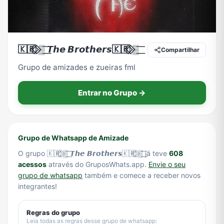
Tecnologia
TV
Vagas de Empregos
Viagem e Turismo
🇰🇷⃟ ⃟▒͟͞ 𝙏𝙝𝙚 𝘽𝙧𝙤𝙩𝙝𝙚𝙧𝙨🇰🇷⃟ ⃟▒͟͞
Compartilhar
Grupo de amizades e zueiras fml
Vídeos
Entrar no Grupo →
Grupo de Whatsapp de Amizade
O grupo 🇰🇷⃟ ⃟▒͟͞ 𝙏𝙝𝙚 𝘽𝙧𝙤𝙩𝙝𝙚𝙧𝙨🇰🇷⃟ ⃟▒͟͞ já teve
608
acessos
através do GruposWhats.app.
Envie o seu
grupo de whatsapp
também e comece a receber novos
integrantes!
Regras do grupo
Leia todas as regras desse grupo de whatsapp: