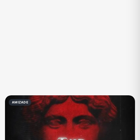
Eventos
Fãs
Figurinhas e Stickers
Filmes e Séries
Frases e Mensagens
Futebol
Games e Jogos
Ganhar Dinheiro
Imobiliária
Investimentos e Finanças
Links
Memes, Engraçados e Zoeira
Moda e Beleza
Música
Namoro
Negócios & Empreendedorismo
AMIZADE
Notícias
Outros
Política
Profissões
Receitas
Redes Sociais
Religião
Shitpost