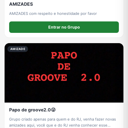
AMIZADES
AMIZADES com respeito e honestidade por favor
Entrar no Grupo
AMIZADE
Papo de groove2.0😜
Grupo criado apenas para quem e do RJ, venha fazer novas
amizades aqui, você que e do RJ venha conhecer esse