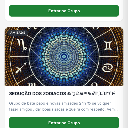
grupo de amizades aqui.
Entrar no Grupo
AMIZADE
SEDUÇÃO DOS ZODIACOS ♎♍♌♋♒♑♐♏♊♉♈♓
Grupo de bate papo e novas amizades 24h 🍻 se vc quer
fazer amigos , dar boas risadas e zueira com respeito. Vem
pro Sedução 🍻
Entrar no Grupo