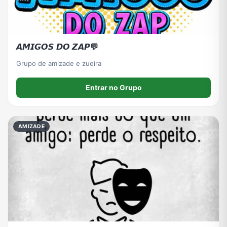
𝘼𝙈𝙄𝙂𝙊𝙎 𝘿𝙊 𝙕𝘼𝙋💬
Grupo de amizade e zueira
Entrar no Grupo
AMIZADE