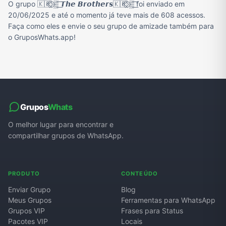
O grupo 🇰🇷⃟ ⃟▒͟͞ 𝙏𝙝𝙚 𝘽𝙧𝙤𝙩𝙝𝙚𝙧𝙨🇰🇷⃟ ⃟▒͟͞ foi enviado em
20/06/2025 e até o momento já teve mais de 608 acessos.
Faça como eles e envie o seu grupo de amizade também para
o GruposWhats.app!
Grupos
Whats
O melhor lugar para encontrar e
compartilhar grupos de WhatsApp.
PRODUTO
CONTEÚDO
Enviar Grupo
Blog
Meus Grupos
Ferramentas para WhatsApp
Grupos VIP
Frases para Status
Pacotes VIP
Locais