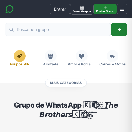
Entrar
Meus Grupos
Enviar Grupo
Grupos VIP
Amizade
Amor e Romance
Carros e Motos
MAIS CATEGORIAS
Cidades
Compra e Venda
Concursos
Desenhos e Animes
Grupo de WhatsApp 🇰🇷⃟ ⃟▒͟͞ 𝙏𝙝𝙚
𝘽𝙧𝙤𝙩𝙝𝙚𝙧𝙨🇰🇷⃟ ⃟▒͟͞
Divulgação
Educação
Emagrecimento e Perda de Peso
Esportes